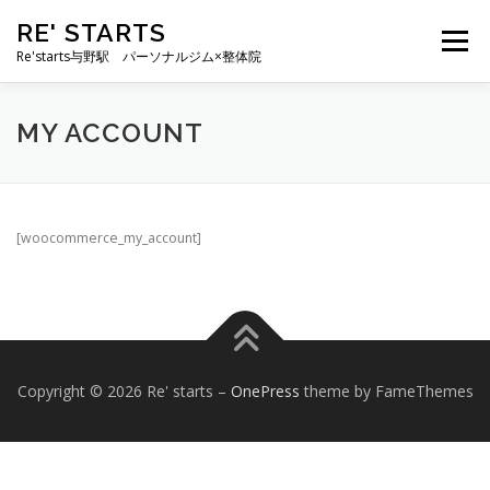
コ
RE' STARTS
ン
メニュー
テ
Re'starts与野駅 パーソナルジム×整体院
ン
ツ
へ
特徴
お客様の声
料金表
スタッフ
実績
MY ACCOUNT
ス
キ
ッ
プ
ブログ
よくあるご質問
お問い合わせ
[woocommerce_my_account]
Copyright © 2026 Re' starts
–
OnePress
theme by FameThemes