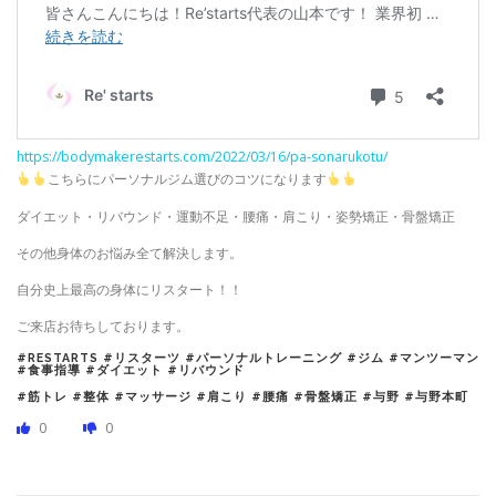
https://bodymakerestarts.com/2022/03/16/pa-sonarukotu/
こちらにパーソナルジム選びのコツになります
ダイエット・リバウンド・運動不足・腰痛・肩こり・姿勢矯正・骨盤矯正
その他身体のお悩み全て解決します。
自分史上最高の身体にリスタート！！
ご来店お待ちしております。
#RESTARTS #リスターツ #パーソナルトレーニング #ジム #マンツーマン
#食事指導 #ダイエット #リバウンド
#筋トレ #整体 #マッサージ #肩こり #腰痛 #骨盤矯正 #与野 #与野本町
0
0