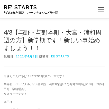
コ
RE' STARTS
ン
メニュー
テ
Re'starts与野駅 パーソナルジム×整体院
ン
ツ
へ
特徴
お客様の声
料金表
スタッフ
実績
4/8【与野・与野本町・大宮・浦和周
ス
キ
辺の方】新学期です！新しい事始め
ッ
ましょう！！
プ
ブログ
よくあるご質問
お問い合わせ
投稿日:
2022年4月8日
投稿者:
RE STARTS
皆さんこんにちは！Re’starts代表の山本です！
業界初、パーソナルジム×整体院 与野駅徒歩７分与野本町徒歩10分 2駅利
用可 駐輪場あり
リスターツです！
本日は