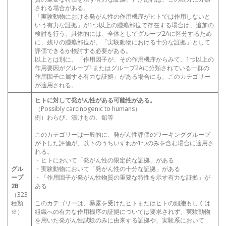
される場合がある。
「実験動物における発がん性の作用機序がヒトでは作用しないと
いう有力な証拠」が1つ以上の腫瘍部位で存在する場合は、追加の
検討を行う。具体的には、全体としてグループ2Aに区分するため
に、残りの腫瘍部位が、「実験動物における十分な証拠」として
評価できるか検討する必要がある。
以上とは別に、「作用因子が、その作用機序からみて、1つ以上の
作用要因がグループ1またはグループ2Aに分類されている一群の
作用因子に属する有力な証拠」がある場合にも、このカテゴリー
が適用される。
ヒトに対して発がん性がある可能性がある。
（Possibly carcinogenic to humans）
例）わらび、漬けもの、鉛等
このカテゴリーは一般的に、発がん性評価のワーキンググループ
が下した評価が、以下のうちいずれか1つのみを含む場合に適用さ
れる。
・ヒトにおいて「発がん性の限定的な証拠」がある
グル
・実験動物において「発がん性の十分な証拠」がある
ープ
・「作用因子が発がん性物質の重要な特性を示す有力な証拠」が
2B
ある
（323
種類
このカテゴリーは、暴露を受けたヒトまたはヒトの細胞もしくは
※）
組織への有力な作用機序の証拠については要求されず、実験動物
を用いた発がん性試験のみに由来する証拠や、実験系において