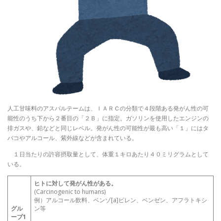
人工甘味料のアスパルテームは、ＩＡＲＣの分類で４段階ある発がん性の可
能性のうち下から２番目の「２Ｂ」に指定。ガソリンを使用したエンジンの
排ガスや、鉛などと同じレベル。発がん性の可能性が最も高い「１」にはタ
バコやアルコール、紫外線などが含まれている。
１日当たりの許容摂取量として、体重１キロあたり４０ミリグラムとして
いる。
ヒトに対して発がん性がある。
(Carcinogenic to humans)
例）アルコール飲料、ベンゾ[a]ピレン、ベンゼン、アフラトキシ
グル
ン等
ープ1