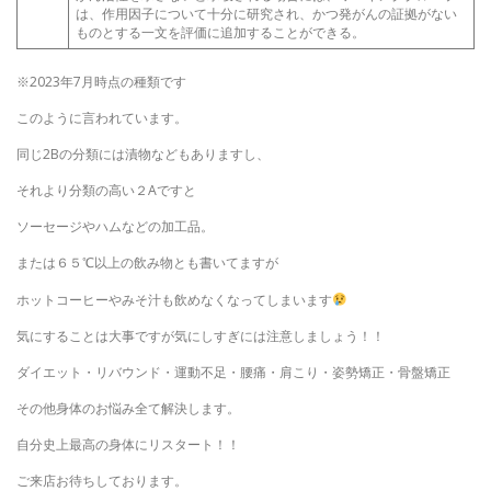
は、作用因子について十分に研究され、かつ発がんの証拠がない
ものとする一文を評価に追加することができる。
※2023年7月時点の種類です
このように言われています。
同じ2Bの分類には漬物などもありますし、
それより分類の高い２Aですと
ソーセージやハムなどの加工品。
または６５℃以上の飲み物とも書いてますが
ホットコーヒーやみそ汁も飲めなくなってしまいます
気にすることは大事ですが気にしすぎには注意しましょう！！
ダイエット・リバウンド・運動不足・腰痛・肩こり・姿勢矯正・骨盤矯正
その他身体のお悩み全て解決します。
自分史上最高の身体にリスタート！！
ご来店お待ちしております。