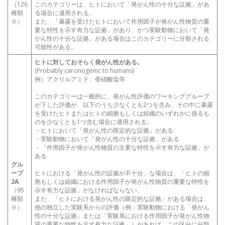
（126
このカテゴリーは、ヒトにおいて「発がん性の十分な証拠」があ
種類
る場合に適用される。
※）
また、「暴露を受けたヒトにおいて作用因子が発がん性物質の重
要な特性を示す有力な証拠」があり、かつ実験動物において「発
がん性の十分な証拠」がある場合はこのカテゴリーに分類される
可能性がある。
ヒトに対しておそらく発がん性がある。
(Probably carcinogenic to humans)
例）アクリルアミド、亜硝酸塩等
このカテゴリーは一般的に、発がん性評価のワーキンググループ
が下した評価が、以下のうち少なくとも2つを含み、その中に暴露
を受けたヒトまたはヒトの細胞もしくは組織のいずれかに係るも
のを少なくとも1つ含む場合に適用される。
・ヒトにおいて「発がん性の限定的な証拠」がある
・実験動物において「発がん性の十分な証拠」がある
・「作用因子が発がん性物質の主要な特性を示す有力な証拠」が
ある
グル
ープ
ヒトにおける「発がん性の証拠が不十分」な場合は、「ヒトの細
2A
胞もしくは組織における作用因子が発がん性物質の重要な特性を
（95
示す有力な証拠」がなければならない。
種類
また、「ヒトにおける発がん性の限定的な証拠」がある場合は、
※）
他の独立した実験系からの評価（例：実験動物における「発がん
性の十分な証拠」または「実験系における作用因子が発がん性物
質の重要な特性を示す有力な証拠」）があれば、この区分に分類