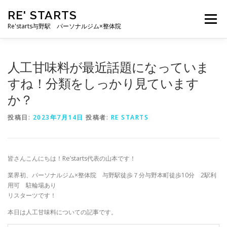
コ
RE' STARTS
ン
メニュー
テ
Re'starts与野駅 パーソナルジム×整体院
ン
ツ
へ
特徴
お客様の声
料金表
スタッフ
実績
人工甘味料が最近話題になっていま
ス
キ
すね！分類をしっかり見ています
ッ
か？
プ
ブログ
よくあるご質問
お問い合わせ
投稿日:
2023年7月14日
投稿者:
RE STARTS
皆さんこんにちは！Re’starts代表の山本です！
業界初、パーソナルジム×整体院 与野駅徒歩７分与野本町徒歩10分 2駅利
用可 駐輪場あり
リスターツです！
本日は人工甘味料についての記事です。