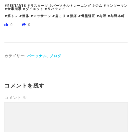
#RESTARTS #リスターツ #パーソナルトレーニング #ジム #マンツーマン
#食事指導 #ダイエット #リバウンド
#筋トレ #整体 #マッサージ #肩こり #腰痛 #骨盤矯正 #与野 #与野本町
0
0
カテゴリー:
パーソナル
,
ブログ
コメントを残す
コメント
※