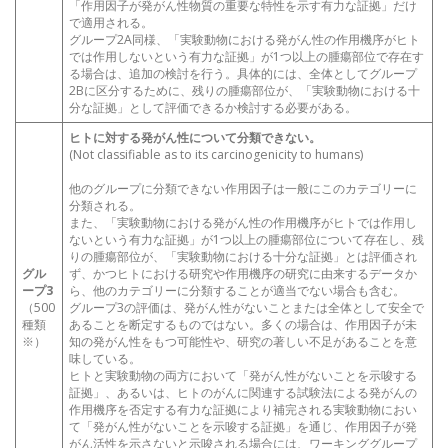
「作用因子が発がん性物質の重要な特性を示す有力な証拠」だけ
で適用される。
グループ2A同様、「実験動物における発がん性の作用機序がヒト
では作用しないという有力な証拠」が1つ以上の腫瘍部位で存在す
る場合は、追加の検討を行う。具体的には、全体としてグループ
2Bに区分するために、残りの腫瘍部位が、「実験動物における十
分な証拠」として評価できるか検討する必要がある。
ヒトに対する発がん性について分類できない。
(Not classifiable as to its carcinogenicity to humans)
他のグループに分類できない作用因子は一般にこのカテゴリーに
分類される。
また、「実験動物における発がん性の作用機序がヒトでは作用し
ないという有力な証拠」が1つ以上の腫瘍部位について存在し、残
りの腫瘍部位が、「実験動物における十分な証拠」とは評価され
グル
ず、かつヒトにおける研究や作用機序の研究に由来するデータか
ープ3
ら、他のカテゴリーに分類することが適当でない場合も含む。
（500
グループ3の評価は、発がん性がないことまたは全体として安全で
種類
あることを断定するものではない。多くの場合は、作用因子が未
※）
知の発がん性をもつ可能性や、研究の著しい不足があることを意
味している。
ヒトと実験動物の両方において「発がん性がないことを示唆する
証拠」、あるいは、ヒトのがんに関連する試験法による発がんの
作用機序を否定する有力な証拠により補完される実験動物におい
て「発がん性がないことを示唆する証拠」を通じ、作用因子が発
がん活性を示さないと示唆される場合には、ワーキンググループ