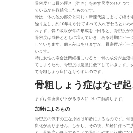
骨密度とは骨の硬さ（強さ）を表す尺度のひとつで
ているかを数値化したものです。
骨は、体の他の部分と同じく新陳代謝によって絶え
繰り返し、約10年をかけてすべて入れ替わるといわ
れます。骨の吸収が骨の形成を上回ると、骨密度が
骨密度は成長とともに増えていき、ある時期にピー
していきます。個人差はありますが、骨密度がピークに
います。
特に女性の場合は閉経後になると、骨の成分が血液
てしまうため、骨密度は急激に低下していきます。女
て骨粗しょう症になりやすいのです。
骨粗しょう症はなぜ起
まずは骨密度が下がる原因について解説します。
加齢によるもの
骨密度の低下の主な原因は加齢によるものです。骨密
変化がありません。しかし、その後、加齢に伴って
と、骨密度が低下することで骨折しやすい状態にな