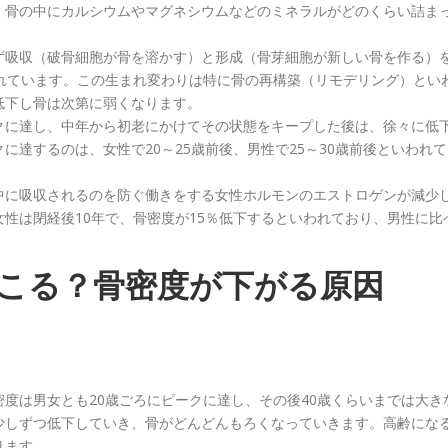
、骨の中にカルシウムやマグネシウムなどのミネラルがどのくらい詰ま
ず吸収（破骨細胞が骨を溶かす）と形成（骨芽細胞が新しい骨を作る）
れています。この生まれ変わりは特に骨の再構築（リモデリング）とい
低下し骨は次第に弱くなります。
クに達し、中年から初老にかけてその状態をキープした後は、徐々に低
達するのは、女性で20～25歳前後、男性で25～30歳前後といわれて
中に吸収されるのを防ぐ働きをする女性ホルモンのエストロゲンが減少
性は閉経後10年で、骨密度が15％低下するといわれており、男性に比
こる？骨密度が下がる原因
度は男女とも20歳ごろにピークに達し、その後40歳くらいまでは大き
少しずつ低下していき、骨がどんどんもろくなっていきます。高齢にな
ります。