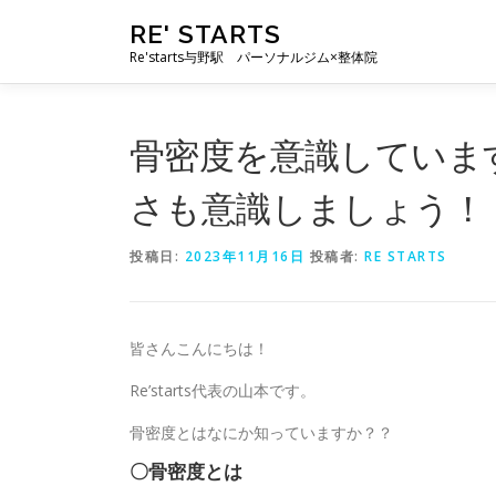
コ
RE' STARTS
ン
Re'starts与野駅 パーソナルジム×整体院
テ
ン
ツ
へ
骨密度を意識していま
ス
キ
さも意識しましょう！
ッ
プ
投稿日:
2023年11月16日
投稿者:
RE STARTS
皆さんこんにちは！
Re’starts代表の山本です。
骨密度とはなにか知っていますか？？
〇骨密度とは