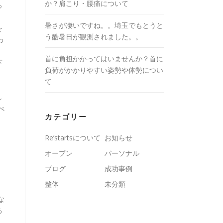
か？肩こり・腰痛について
っ
暑さが凄いですね。。埼玉でもとうと
を
う酷暑日が観測されました。。
わ
首に負担かかってはいませんか？首に
下
負荷がかかりやすい姿勢や体勢につい
て
し
べ
カテゴリー
Re’startsについて
お知らせ
オープン
パーソナル
ブログ
成功事例
整体
未分類
な
る