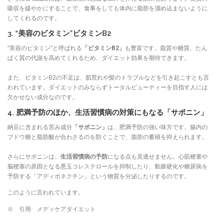
吸収を緩やかにすることで、食事をしても体内に脂肪を溜め込まないように
してくれるのです。
3. “美容のビタミン”ビタミンB2
“美容のビタミン”と呼ばれる
「ビタミンB2」
も豊富です。脂質や糖質、たん
ぱく質の代謝を高めてくれるため、ダイエット効果を期待できます。
また、ビタミンB2の不足は、肌荒れや髪のトラブルなどを引き起こすとも言
われています。ダイエットのみならずトータルビューティーを目指す人には
欠かせない成分なのです。
4. 肥満予防のほか、生活習慣病の対策にもなる「サポニン」
納豆に含まれる苦み成分
「サポニン」
は、肥満予防の強い味方です。腸内の
ブドウ糖と脂肪酸が合わさるのを防ぐことで、脂肪の蓄積を抑えられます。
さらにサポニンは、
生活習慣病の予防
になる点も見逃せません。心筋梗塞や
脳梗塞の原因となる悪玉コレステロールを抑制したり、動脈硬化や糖尿病を
予防する「アディポネクチン」という物質を分泌したりするのです。
このように言われています。
※ 引用 メディケアダイエット