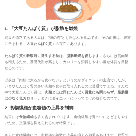
1. 「大豆たんぱく質」が脂肪を燃焼
納豆の原料である大豆は、“畑の肉”とも呼ばれる食品です。その由来は、豊富
に含まれる
「大豆たんぱく質」
の存在にあります。
たんぱく質の吸収時に発生する熱は、脂肪燃焼を促します。
さらには筋肉量
も増えるため、基礎代謝が高まり、カロリーを消費しやすい痩せ体質を目指
せるのです。
以前は「肉類は太るから食べない」というのがダイエットの主流でしたが、
いまやたんぱく質の多い肉類を食事に取り入れるのは普通ですよね。そんな
中で大豆たんぱく質は、
肉類とほぼ同じたんぱく質量にも関わらず、脂肪量
は少なく低カロリー。
まさにダイエットにうってつけの成分なのです。
2. 食物繊維が血糖値の上昇を制御
納豆には
食物繊維
も多く含まれています。食物繊維は胃の中にとどまりやす
いため、空腹感を抑えられるのが特徴です。
さらに食物繊維には、血糖値の急激な上昇を抑える効果もあります。糖質の