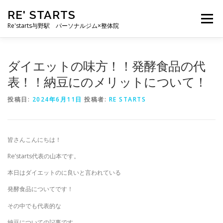
コ
RE' STARTS
ン
メニュー
テ
Re'starts与野駅 パーソナルジム×整体院
ン
ツ
へ
特徴
お客様の声
料金表
スタッフ
実績
ダイエットの味方！！発酵食品の代
ス
キ
表！！納豆にのメリットについて！
ッ
プ
ブログ
よくあるご質問
お問い合わせ
投稿日:
2024年6月11日
投稿者:
RE STARTS
皆さんこんにちは！
Re’starts代表の山本です。
本日はダイエットのに良いと言われている
発酵食品についてです！
その中でも代表的な
納豆についての記事です。