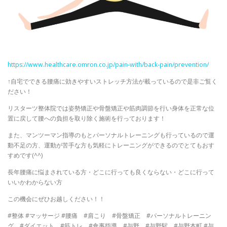
https://www.healthcare.omron.co.jp/pain-with/back-pain/prevention/
↑自宅でできる腰痛に効きやすいストレッチ方法が載っているので是非ご覧く
ださい！
リスターツ整体院では姿勢矯正や骨盤矯正や筋肉調節を行い身体を正常な位
置に戻して腰への負担を取り除く施術を行っております！
また、マンツーマン指導のもとパーソナルトレーニングも行っているので運
動不足の方、運動が苦手な方も気軽にトレーニングができるのでとてもおす
すめです(^^)
長年腰痛に悩まされている方・どこに行っても良くならない・どこに行って
いいかわからない方
この機会にぜひお越しください！！
#整体 #マッサージ #腰痛 #肩こり #骨盤矯正 #パーソナルトレーニン
グ #ダイエット #筋トレ #食事指導 #与野 #与野駅 #与野本町 #与