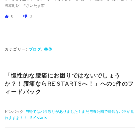
野本町駅 #さいたま市
0
0
カテゴリー:
ブログ
,
整体
「
慢性的な腰痛にお困りではないでしょう
か？！腰痛ならRE’STARTSへ！
」への1件のフ
ィードバック
ピンバック:
与野ではバラ祭りがありました！まだ与野公園で綺麗なバラが見
れますよ！！ - Re' starts