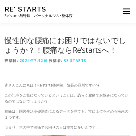
コ
RE' STARTS
ン
メニュー
テ
Re'starts与野駅 パーソナルジム×整体院
ン
ツ
へ
特徴
お客様の声
料金表
スタッフ
実績
慢性的な腰痛にお困りではないでし
ス
キ
ょうか？！腰痛ならRe’startsへ！
ッ
プ
ブログ
よくあるご質問
お問い合わせ
投稿日:
2024年7月2日
投稿者:
RE STARTS
皆さんこんにちは！Re’starts整体院、院長の品川です(^^)
この記事をご覧になっているということは、恐らく腰痛でお悩みになってい
るのではないでしょうか？
腰痛は、国民生活基礎調査によるデータを見ても、常に上位を占める疾患の
１つです。
つまり、世の中で腰痛でお困りの人は非常に多いんです…