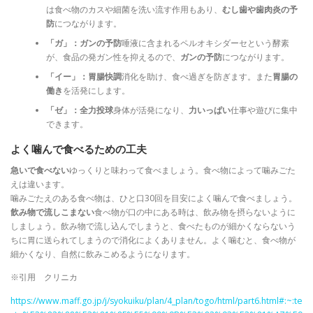
は食べ物のカスや細菌を洗い流す作用もあり、
むし歯や歯肉炎の予
防
につながります。
「ガ」：ガンの予防
唾液に含まれるペルオキシダーセという酵素
が、食品の発ガン性を抑えるので、
ガンの予防
につながります。
「イー」：胃腸快調
消化を助け、食べ過ぎを防ぎます。また
胃腸の
働き
を活発にします。
「ゼ」：全力投球
身体が活発になり、
力いっぱい
仕事や遊びに集中
できます。
よく噛んで食べるための工夫
急いで食べない
ゆっくりと味わって食べましょう。食べ物によって噛みごた
えは違います。
噛みごたえのある食べ物は、ひと口30回を目安によく噛んで食べましょう。
飲み物で流しこまない
食べ物が口の中にある時は、飲み物を摂らないように
しましょう。飲み物で流し込んでしまうと、食べたものが細かくならないう
ちに胃に送られてしまうので消化によくありません。よく噛むと、食べ物が
細かくなり、自然に飲みこめるようになります。
※引用 クリニカ
https://www.maff.go.jp/j/syokuiku/plan/4_plan/togo/html/part6.html#:~:te