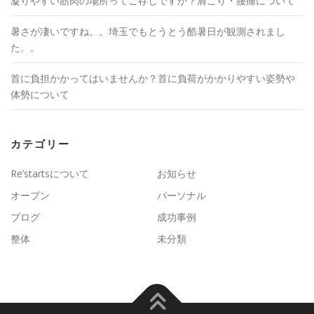
凝りやすい筋肉の場所ってご存じですか？肩こり・腰痛について
暑さが凄いですね。。埼玉でもとうとう酷暑日が観測されまし
た。。
首に負担かかってはいませんか？首に負荷がかかりやすい姿勢や
体勢について
カテゴリー
Re’startsについて
お知らせ
オープン
パーソナル
ブログ
成功事例
整体
未分類