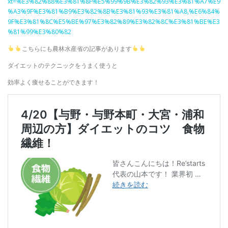
xt=%E3%82%88%E3%81%8F%E5%99%9B%E3%82%93%E3%81%A7%E9
%A3%9F%E3%81%B9%E3%82%8B%E3%81%93%E3%81%A8,%E6%84%
9F%E3%81%8C%E5%BE%97%E3%82%89%E3%82%8C%E3%81%BE%E3
%81%99%E3%80%82
こちらにも農林水産省の記事があります
ダイエットのテクニックをうまく使うと
効率よく痩せることができます！