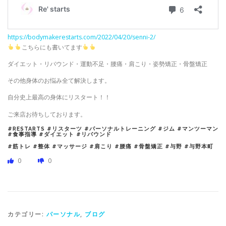
https://bodymakerestarts.com/2022/04/20/senni-2/
こちらにも書いてます
ダイエット・リバウンド・運動不足・腰痛・肩こり・姿勢矯正・骨盤矯正
その他身体のお悩み全て解決します。
自分史上最高の身体にリスタート！！
ご来店お待ちしております。
#RESTARTS #リスターツ #パーソナルトレーニング #ジム #マンツーマン
#食事指導 #ダイエット #リバウンド
#筋トレ #整体 #マッサージ #肩こり #腰痛 #骨盤矯正 #与野 #与野本町
0
0
カテゴリー:
パーソナル
,
ブログ