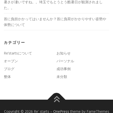
暑さが凄いですね。。埼玉でもとうとう酷暑日が観測されまし
た。。
首に負担かかってはいませんか？首に負荷がかかりやすい姿勢や
体勢について
カテゴリー
Re’startsについて
お知らせ
オープン
パーソナル
ブログ
成功事例
整体
未分類
Copyright © 2026 Re' starts
–
OnePress
theme by FameThemes