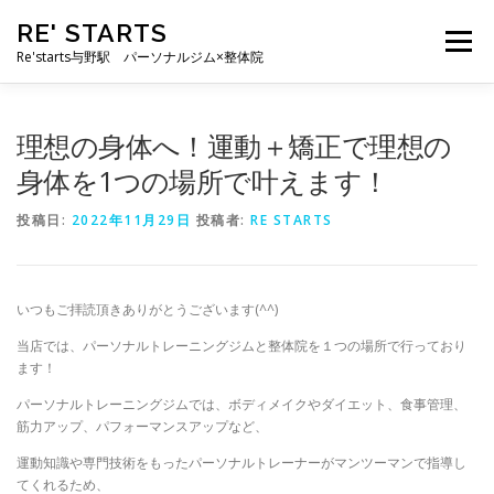
コ
RE' STARTS
ン
メニュー
テ
Re'starts与野駅 パーソナルジム×整体院
ン
ツ
へ
特徴
お客様の声
料金表
スタッフ
実績
理想の身体へ！運動＋矯正で理想の
ス
キ
身体を1つの場所で叶えます！
ッ
プ
ブログ
よくあるご質問
お問い合わせ
投稿日:
2022年11月29日
投稿者:
RE STARTS
いつもご拝読頂きありがとうございます(^^)
当店では、パーソナルトレーニングジムと整体院を１つの場所で行っており
ます！
パーソナルトレーニングジムでは、ボディメイクやダイエット、食事管理、
筋力アップ、パフォーマンスアップなど、
運動知識や専門技術をもったパーソナルトレーナーがマンツーマンで指導し
てくれるため、