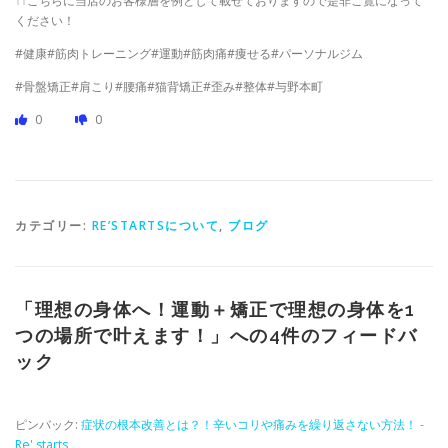
↑↑こちらに当店のお客様層を例として載せておりますので是非ご覧になって
ください！
#健康#筋肉トレーニング#運動#筋肉痛#痩せる#パーソナルジム
#骨盤矯正#肩こり#腰痛#猫背矯正#歪み#整体#与野本町
0
0
カテゴリー:
RE’STARTSについて
,
ブログ
「
理想の身体へ！運動＋矯正で理想の身体を1
つの場所で叶えます！
」への4件のフィードバ
ック
ピンバック:
症状の根本改善とは？！辛いコリや痛みを繰り返さない方法！ -
Re' starts