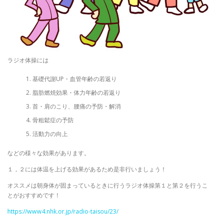
ラジオ体操には
基礎代謝UP・血管年齢の若返り
脂肪燃焼効果・体力年齢の若返り
首・肩のこり、腰痛の予防・解消
骨粗鬆症の予防
活動力の向上
などの様々な効果があります。
１，２には体温を上げる効果があるため是非行いましょう！
オススメは朝身体が固まっているときに行うラジオ体操第１と第２を行うこ
とがおすすめです！
https://www4.nhk.or.jp/radio-taisou/23/