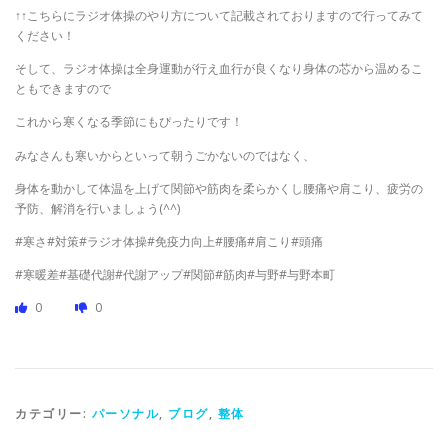
↑↑こちらにラジオ体操のやり方について記載されておりますので行ってみて
ください！
そして、ラジオ体操は全身運動が行え血行が良くなり身体の芯から温めるこ
ともできますので
これから寒くなる季節にもぴったりです！
みなさんも寒いからといって朝うごかないのではなく、
身体を動かして体温を上げて関節や筋肉を柔らかくし腰痛や肩こり、疲労の
予防、解消を行いましょう(^^)
#寒さ#対策#ラジオ体操#免疫力向上#腰痛#肩こり#頭痛
#寒暖差#基礎代謝#代謝アップ#関節#筋肉#与野#与野本町
0
0
カテゴリー:
パーソナル
,
ブログ
,
整体