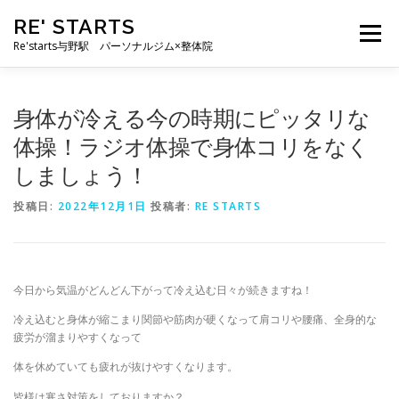
コ
RE' STARTS
ン
メニュー
テ
Re'starts与野駅 パーソナルジム×整体院
ン
ツ
へ
特徴
お客様の声
料金表
スタッフ
実績
身体が冷える今の時期にピッタリな
ス
キ
体操！ラジオ体操で身体コリをなく
ッ
しましょう！
プ
ブログ
よくあるご質問
お問い合わせ
投稿日:
2022年12月1日
投稿者:
RE STARTS
今日から気温がどんどん下がって冷え込む日々が続きますね！
冷え込むと身体が縮こまり関節や筋肉が硬くなって肩コリや腰痛、全身的な
疲労が溜まりやすくなって
体を休めていても疲れが抜けやすくなります。
皆様は寒さ対策をしておりますか？