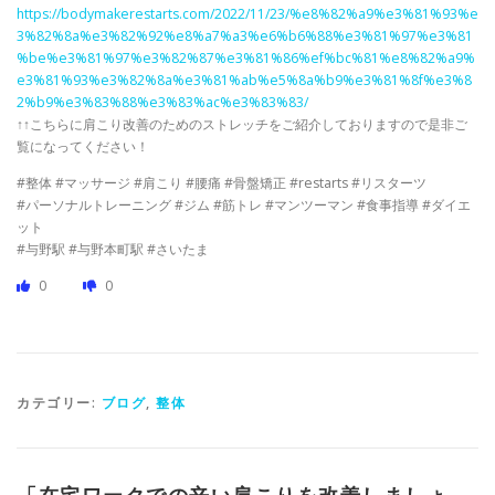
https://bodymakerestarts.com/2022/11/23/%e8%82%a9%e3%81%93%e
3%82%8a%e3%82%92%e8%a7%a3%e6%b6%88%e3%81%97%e3%81
%be%e3%81%97%e3%82%87%e3%81%86%ef%bc%81%e8%82%a9%
e3%81%93%e3%82%8a%e3%81%ab%e5%8a%b9%e3%81%8f%e3%8
2%b9%e3%83%88%e3%83%ac%e3%83%83/
↑↑こちらに肩こり改善のためのストレッチをご紹介しておりますので是非ご
覧になってください！
#整体 #マッサージ #肩こり #腰痛 #骨盤矯正 #restarts #リスターツ
#パーソナルトレーニング #ジム #筋トレ #マンツーマン #食事指導 #ダイエ
ット
#与野駅 #与野本町駅 #さいたま
0
0
カテゴリー:
ブログ
,
整体