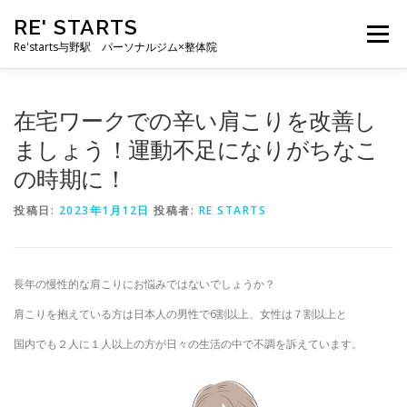
コ
RE' STARTS
ン
メニュー
テ
Re'starts与野駅 パーソナルジム×整体院
ン
ツ
へ
特徴
お客様の声
料金表
スタッフ
実績
在宅ワークでの辛い肩こりを改善し
ス
キ
ましょう！運動不足になりがちなこ
ッ
の時期に！
プ
ブログ
よくあるご質問
お問い合わせ
投稿日:
2023年1月12日
投稿者:
RE STARTS
長年の慢性的な肩こりにお悩みではないでしょうか？
肩こりを抱えている方は日本人の男性で6割以上、女性は７割以上と
国内でも２人に１人以上の方が日々の生活の中で不調を訴えています。