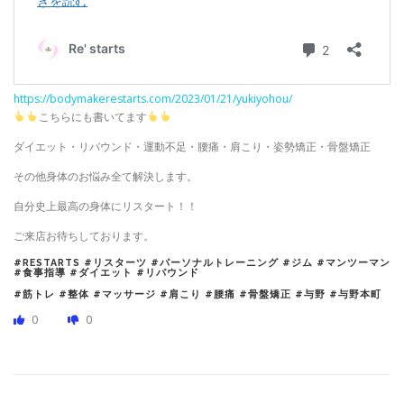
https://bodymakerestarts.com/2023/01/21/yukiyohou/
こちらにも書いてます
ダイエット・リバウンド・運動不足・腰痛・肩こり・姿勢矯正・骨盤矯正
その他身体のお悩み全て解決します。
自分史上最高の身体にリスタート！！
ご来店お待ちしております。
#RESTARTS #リスターツ #パーソナルトレーニング #ジム #マンツーマン
#食事指導 #ダイエット #リバウンド
#筋トレ #整体 #マッサージ #肩こり #腰痛 #骨盤矯正 #与野 #与野本町
0
0