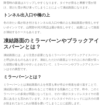
降雪時の坂道はスリップしやすくなります。タイヤが滑ると摩擦で雪が溶
け、溶けた雪が再び凍ってしまうことによって凍結路面になります。
トンネル出入口や橋の上
冬の冷たい風が吹き付けるトンネル出入口や橋の上も凍結路面が発生しやす
いポイントです。山間部や河川周辺は霧が発生しやすく、結露によって路面
が凍結するケースもあります。
凍結路面のミラーバーンやブラックアイ
スバーンとは？
凍結路面には、より注意が必要になるミラーバーンやブラックアイスバーン
と呼ばれるものもあります。凍結しただけの路面よりその上に水の膜が張っ
た状態が最も滑りやすいとされていて、ミラーバーンやブラックアイスバー
ンはその典型です。
ミラーバーンとは？
ミラーバーンとは凍結路面の上を何度も車が停止や発進を繰り返すことで、
凍結面が鏡のように磨かれることで発生する現象のことです。昨今、このミ
ラーバーンの多発が問題になっており、その一因がスタッドレスタイヤの普
及にあるとも言われています。スタッドレスタイヤのトレッドには大小の溝
が刻まれておりこれが路面を磨いてしまうことに起因します。