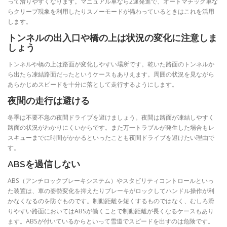
って滑りやすくなります。マニュアル車なら2速発進で、オートマチック車な
らクリープ現象を利用したりスノーモードが備わっているときはこれを活用
します。
トンネルの出入口や橋の上は状況の変化に注意しま
しょう
トンネルや橋の上は路面が変化しやすい場所です。乾いた路面のトンネルか
ら出たら凍結路面だったというケースもありえます。周囲の状況を見ながら
あらかじめスピードを十分に落として走行するようにします。
夜間の走行は避ける
冬季は不要不急の夜間ドライブを避けましょう。夜間は路面が凍結しやすく
路面の状況がわかりにくいからです。また万一トラブルが発生した場合もレ
スキューまでに時間がかかるといったことも夜間ドライブを避けたい理由で
す。
ABSを過信しない
ABS（アンチロックブレーキシステム）やスタビリティコントロールといっ
た装置は、車の姿勢変化を抑えたりブレーキがロックしてハンドル操作が利
かなくなるのを防ぐものです。制動距離を短くするものではなく、むしろ滑
りやすい路面においてはABSが働くことで制動距離が長くなるケースもあり
ます。ABSが付いているからといって雪道でスピードを出すのは危険です。