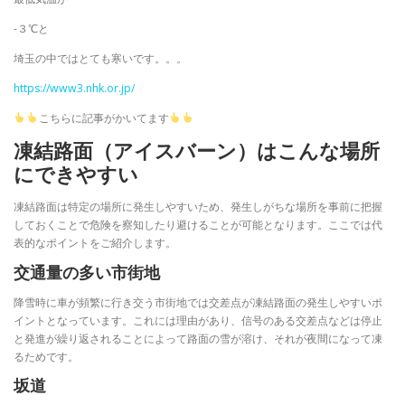
-３℃と
埼玉の中ではとても寒いです。。。
https://www3.nhk.or.jp/
こちらに記事がかいてます
凍結路面（アイスバーン）はこんな場所
にできやすい
凍結路面は特定の場所に発生しやすいため、発生しがちな場所を事前に把握
しておくことで危険を察知したり避けることが可能となります。ここでは代
表的なポイントをご紹介します。
交通量の多い市街地
降雪時に車が頻繁に行き交う市街地では交差点が凍結路面の発生しやすいポ
イントとなっています。これには理由があり、信号のある交差点などは停止
と発進が繰り返されることによって路面の雪が溶け、それが夜間になって凍
るためです。
坂道