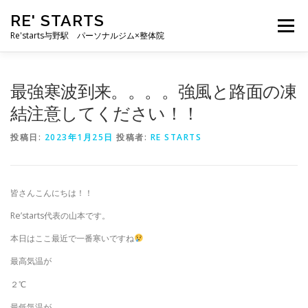
コ
RE' STARTS
ン
メニュー
テ
Re'starts与野駅 パーソナルジム×整体院
ン
ツ
へ
特徴
お客様の声
料金表
スタッフ
実績
最強寒波到来。。。。強風と路面の凍
ス
キ
結注意してください！！
ッ
プ
ブログ
よくあるご質問
お問い合わせ
投稿日:
2023年1月25日
投稿者:
RE STARTS
皆さんこんにちは！！
Re’starts代表の山本です。
本日はここ最近で一番寒いですね
最高気温が
２℃
最低気温が