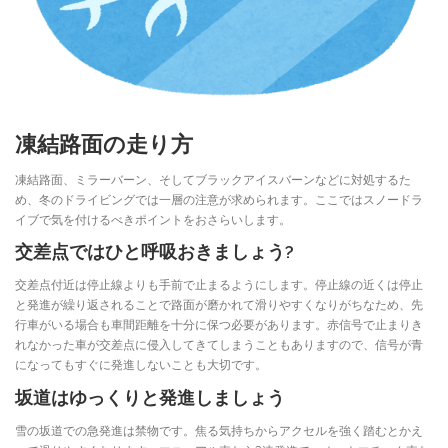
凍結路面の走り方
凍結路面、ミラーバーン、そしてブラックアイスバーンなどに対処するた
め、冬のドライビングでは一層の注意が求められます。ここではスノードラ
イブで気を付けるべきポイントをおさらいします。
交差点ではひと呼吸おきましょう?
交差点付近は停止線よりも手前で止まるようにします。停止線の近くは停止
と発進が繰り返されることで路面が磨かれて滑りやすくなりがちなため、先
行車がいる場合も車間距離を十分に保つ必要があります。赤信号で止まりき
れなかった車が交差点に侵入してきてしまうこともありますので、信号が青
になってもすぐに発進しないことも大切です。
坂道はゆっくりと発進しましょう
雪の坂道での急発進は禁物です。焦る気持ちからアクセルを強く踏むとかえ