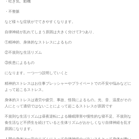
・吐き気、動機
・不整脈
など様々な症状がでてきやすくなります。
自律神経が乱れてしまう原因は大きく分けて3つあり、
①精神的、身体的なストレスによるもの
②不規則な生活リズム
③疾患によるもの
になります。一つ一つ説明していくと
精神的ストレスはお仕事プレッシャーやプライベートでの不安や悩みなどに
よって起こるストレス。
身体的ストレスは過労や疲労、事故、怪我によるもの。光、音、温度がその
人にとって適切ではないことによって起こるストレスが原因です
不規則な生活リズムは昼夜逆転による睡眠障害や慢性的な寝不足、不規則な
食生活など不摂生を続けていると生体リズムがおかしくなり自律神経を乱す
原因になります。
人間の身体は一定のリズムによって自律神経のバランスをとって身体が働い