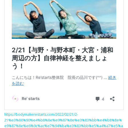
https://bodymakerestarts.com/2022/02/21/2-
21%e3%80%90%e4%b8%8e%e9%87%8e%e3%83%bb%e4%b8%8e%
e9%87%8e%e6%9c%ac%e7%94%ba%e3%83%bb%e5%a4%a7%e5%a