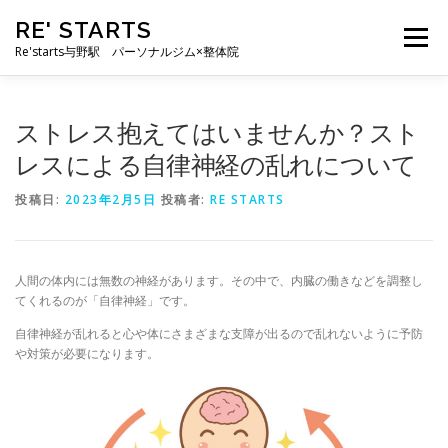
コ
RE' STARTS
ン
メニュー
テ
Re'starts与野駅 パーソナルジム×整体院
ン
ツ
へ
特徴
お客様の声
料金表
スタッフ
実績
ストレス抱えてはいませんか？スト
ス
キ
レスによる自律神経の乱れについて
ッ
プ
ブログ
よくあるご質問
お問い合わせ
投稿日:
2023年2月5日
投稿者:
RE STARTS
人間の体内には無数の神経があります。その中で、内臓の働きなどを調整し
てくれるのが「自律神経」です。
自律神経が乱れると心や体にさまざまな支障が出るので乱れないように予防
や対策が必要になります。