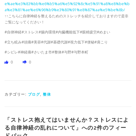
e%ae%e3%83%bb%e6%b5%a6%e5%92%8c%e5%91%a8%e8%be%b
a%e3%81%ae%e6%96%b9%e3%80%91%e8%87%aa%e5%be%8b/
↑↑こちらに自律神経を整えるためのストレッチを紹介しておりますので是非
ご覧になってください！
#自律神経#ストレス#腸内環境#内臓機能低下#眼精疲労#めまい
#立ち眩み#頭痛#美容#代謝#基礎代謝#視力低下#便秘#肩こり
#シビレ#神経痛#さいたま市#整体#与野#与野本町
0
0
カテゴリー:
ブログ
,
整体
「
ストレス抱えてはいませんか？ストレスによ
る自律神経の乱れについて
」への2件のフィー
ドバック