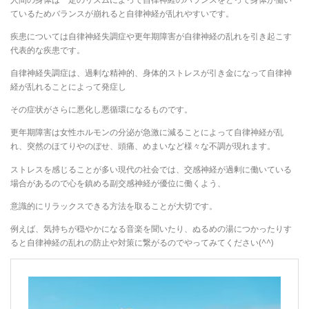
ているためバランスが崩れると自律神経が乱れやすいです。
疾患については自律神経失調症や更年期障害が自律神経の乱れを引き起こす
代表的な疾患です。
自律神経失調症は、過剰な精神的、身体的ストレスが引き金になって自律神
経が乱れることによって発症し
その症状がさらに悪化し悪循環になるものです。
更年期障害は女性ホルモンの分泌が急激に減ることによって自律神経が乱
れ、突然のほてりやのぼせ、頭痛、めまいなど様々な不調が現れます。
ストレスを感じることが多い現代の社会では、交感神経が過剰に働いている
場合があるので心を鎮める副交感神経が優位に働くよう、
意識的にリラックスできる方法を取ることが大切です。
例えば、気持ちが穏やかになる音楽を聞いたり、ぬるめの湯につかったりす
ると自律神経の乱れの防止や対策に繋がるのでやってみてください(^^)