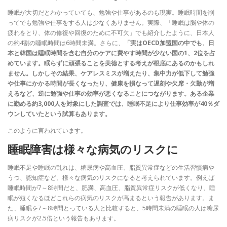
睡眠が大切だとわかっていても、勉強や仕事があるのも現実。睡眠時間を削
ってでも勉強や仕事をする人は少なくありません。実際、「睡眠は脳や体の
疲れをとり、体の修復や回復のために不可欠」でも紹介したように、日本人
の約4割の睡眠時間は6時間未満。さらに、
「実はOECD加盟国の中でも、日
本と韓国は睡眠時間を含む自分のケアに費やす時間が少ない国の1、2位を占
めています。眠らずに頑張ることを美徳とする考えが根底にあるのかもしれ
ません。しかしその結果、ケアレスミスが増えたり、集中力が低下して勉強
や仕事にかかる時間が長くなったり、健康を損なって遅刻や欠席・欠勤が増
えるなど、逆に勉強や仕事の効率が悪くなることにつながります。ある企業
に勤める約3,000人を対象にした調査では、睡眠不足により仕事効率が40％ダ
ウンしていたという試算もあります。
このように言われています。
睡眠障害は様々な病気のリスクに
睡眠不足や睡眠の乱れは、糖尿病や高血圧、脂質異常症などの生活習慣病や
うつ、認知症など、様々な病気のリスクになると考えられています。例えば
睡眠時間が7～8時間だと、肥満、高血圧、脂質異常症リスクが低くなり、睡
眠が短くなるほどこれらの病気のリスクが高まるという報告があります。ま
た、睡眠を7～8時間とっている人と比較すると、5時間未満の睡眠の人は糖尿
病リスクが2.5倍という報告もあります。