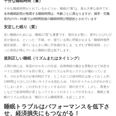
十分な睡眠時間（量）
十分な睡眠時間がとれているかどうか。睡眠の”量”は、最も大事な条件です。
全米睡眠財団が推奨する睡眠時間は、年齢ごとに異なりますが、就学・労働
世代の15～65歳では8時間前後の睡眠時間が理想的とされています
安定した眠り（質）
良い睡眠のためには、睡眠の”質”も重要です。寝付きが悪い、夜中にたびたび
目が覚める、といった「不眠」や、寝ている間に呼吸が止まる「睡眠時無呼
吸症候群」、寝ているときに脚に不快感が生じる「むずむず脚症候群」とい
った病気が潜んでいると睡眠の質は低下します。
規則正しい睡眠（リズムまたはタイミング）
人間の体には、体温やホルモンの分泌、自律神経の働きを変動させて休息モ
ードと活動モードを切り替え、体のリズムを作るシステムが備わっていま
す。それを司るのが体内時計です。ところがこの体内時計は放っておくと約
24時間より少しだけ長いサイクルを刻むため、1日のサイクルとのずれが生じ
てしまいます。このずれをリセットするのが、朝の光です。しかし、夜更か
しなどで起床時間が遅くなってリセットのタイミングがずれると、睡眠と覚
醒のリズムが乱れる「概日リズム睡眠障害」を起こします。
睡眠トラブルはパフォーマンスを低下さ
せ、経済損失にもつながる！