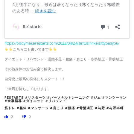
https://bodymakerestarts.com/2023/04/24/ziritusinnkeisittyousyou/
こちらにも書いてます
ダイエット・リバウンド・運動不足・腰痛・肩こり・姿勢矯正・骨盤矯正
その他身体のお悩み全て解決します。
自分史上最高の身体にリスタート！！
ご来店お待ちしております。
RESTARTS #リスターツ #パーソナルトレーニング #ジム #マンツーマン
#食事指導 #ダイエット #リバウンド
筋トレ #整体 #マッサージ #肩こり #腰痛 #骨盤矯正 #与野 #与野本町
0
0