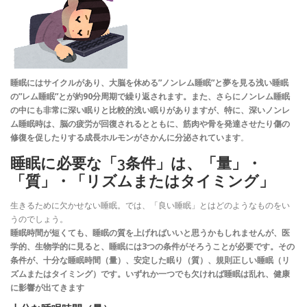
睡眠にはサイクルがあり、大脳を休める”ノンレム睡眠”と夢を見る浅い睡眠
の”レム睡眠”とが約90分周期で繰り返されます。また、さらにノンレム睡眠
の中にも非常に深い眠りと比較的浅い眠りがありますが、特に、深いノンレ
ム睡眠時は、脳の疲労が回復されるとともに、筋肉や骨を発達させたり傷の
修復を促したりする成長ホルモンがさかんに分泌されています
。
睡眠に必要な「3条件」は、「量」・
「質」・「リズムまたはタイミング」
生きるために欠かせない睡眠。では、「良い睡眠」とはどのようなものをい
うのでしょう。
睡眠時間が短くても、睡眠の質を上げればいいと思うかもしれませんが、医
学的、生物学的に見ると、睡眠には3つの条件がそろうことが必要です。その
条件が、十分な睡眠時間（量）、安定した眠り（質）、規則正しい睡眠（リ
ズムまたはタイミング）です。いずれか一つでも欠ければ睡眠は乱れ、健康
に影響が出てきます