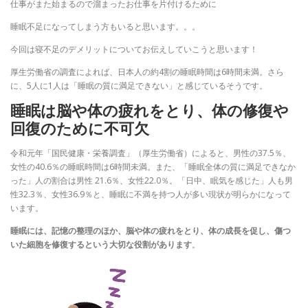
仕事がまた始まるので溜まったお仕事を片付けるために
睡眠不足になってしまう方もいると思います。。。
今回は寝不足のデメリットについてお伝えしていこうと思います！
厚生労働省の調査によれば、日本人の約4割の睡眠時間は6時間未満。さら
に、5人に1人は「睡眠の質に満足できない」と感じているそうです。
睡眠は脳や体の疲れをとり、体の修復や
回復のために不可欠
令和元年「国民健康・栄養調査」（厚生労働省）によると、男性の37.5％、
女性の40.6％の睡眠時間は6時間未満。また、「睡眠全体の質に満足できなか
った」人の割合は男性 21.6％、女性22.0％。「日中、眠気を感じた」人も男
性32.3％、女性36.9％と、睡眠に不満を持つ人が多い現状が明らかになって
います。
睡眠には、記憶の整理のほか、脳や体の疲れをとり、体の成長を促し、傷つ
いた細胞を修復するという大切な役割があります
。