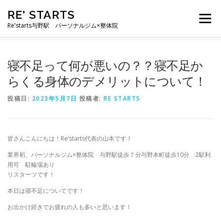
コ
RE' STARTS
ン
メニュー
テ
Re'starts与野駅 パーソナルジム×整体院
ン
ツ
へ
特徴
お客様の声
料金表
スタッフ
実績
寝不足って何が悪いの？？寝不足か
ス
キ
らくる身体のデメリットについて！
ッ
プ
ブログ
よくあるご質問
お問い合わせ
投稿日:
2023年5月7日
投稿者:
RE STARTS
皆さんこんにちは！Re’starts代表の山本です！
業界初、パーソナルジム×整体院 与野駅徒歩７分与野本町徒歩10分 2駅利
用可 駐輪場あり
リスターツです！
本日は寝不足についてです！
お出かけ続きでお疲れの人も多いと思います！