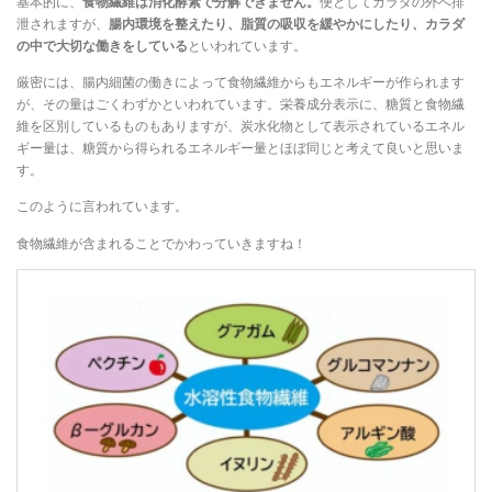
基本的に、
食物繊維は消化酵素で分解できません。
便としてカラダの外へ排
泄されますが、
腸内環境を整えたり、脂質の吸収を緩やかにしたり、カラダ
の中で大切な働きをしている
といわれています。
厳密には、腸内細菌の働きによって食物繊維からもエネルギーが作られます
が、その量はごくわずかといわれています。栄養成分表示に、糖質と食物繊
維を区別しているものもありますが、炭水化物として表示されているエネル
ギー量は、糖質から得られるエネルギー量とほぼ同じと考えて良いと思いま
す。
このように言われています。
食物繊維が含まれることでかわっていきますね！