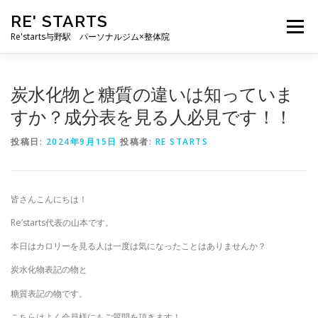
コ
RE' STARTS
ン
メニュー
テ
Re'starts与野駅 パーソナルジム×整体院
ン
ツ
へ
特徴
お客様の声
料金表
スタッフ
実績
炭水化物と糖質の違いは知っていま
ス
キ
すか？成分表を見る人必見です！！
ッ
プ
ブログ
よくあるご質問
お問い合わせ
投稿日:
2024年9月15日
投稿者:
RE STARTS
皆さんこんにちは！
Re’starts代表の山本です。
本日はカロリーを見る人は一度は気になったことはありませんか？
炭水化物表記の物と
糖質表記の物です。
こちらはよく会員様にもご質問を頂きます！