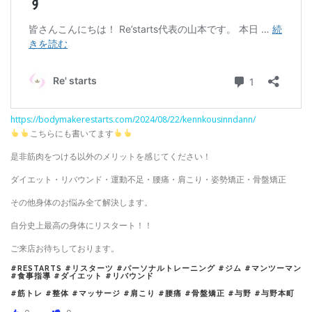
https://bodymakerestarts.com/2024/08/22/kennkousinndann/
こちらにも書いてます
是非筋肉をつける以外のメリットを感じてください！
ダイエット・リバウンド・運動不足・腰痛・肩こり・姿勢矯正・骨盤矯正
その他身体のお悩み全て解決します。
自分史上最高の身体にリスタート！！
ご来店お待ちしております。
#RESTARTS #リスターツ #パーソナルトレーニング #ジム #マンツーマン
#食事指導 #ダイエット #リバウンド
#筋トレ #整体 #マッサージ #肩こり #腰痛 #骨盤矯正 #与野 #与野本町