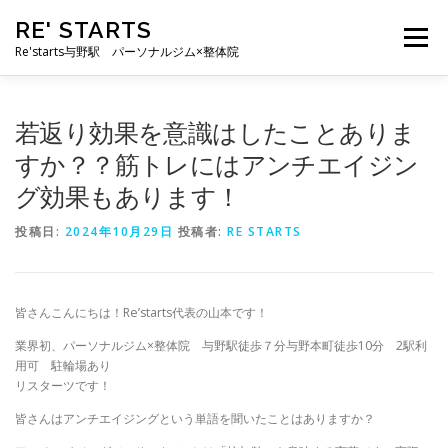
コ
RE' STARTS
ン
メニュー
テ
Re'starts与野駅 パーソナルジム×整体院
ン
ツ
へ
特徴
お客様の声
料金表
スタッフ
実績
若返り効果を意識はしたことありま
ス
キ
すか？？筋トレにはアンチエイジン
ッ
グ効果もあります！
プ
ブログ
よくあるご質問
お問い合わせ
投稿日:
2024年10月29日
投稿者:
RE STARTS
皆さんこんにちは！Re’starts代表の山本です！
業界初、パーソナルジム×整体院 与野駅徒歩７分与野本町徒歩10分 2駅利
用可 駐輪場あり
リスターツです！
皆さんはアンチエイジングという単語を聞いたことはありますか？