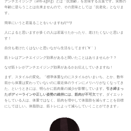
アンチエイジング（anti-aging）とは「抗加齢」を意味する言葉です。実際の
年齢に逆らうことは出来ませんので、その意味としては「抗老化」となりま
す。
簡単にいうと若返ることをいいますね!(^^)!
人によると思いますが多くの人は若返りたかったり、老けたくないと思いま
す！
自分も老けたくはないと思いながら生活をしてます( ´∀｀ )
筋トレはアンチエイジング効果があると聞いたことはありませんか？？
なぜ筋トレがアンチエイジング効果があるかお伝えしていきますね！
まず、スタイルの変化。「標準体重なのにスタイルがいまいち、とか、数年
前から体重は変わっていないのに最近体のラインにメリハリがなくなってき
た、というときには、明らかに筋肉量の減少が影響しています。
引き締まっ
たボディーラインや正しい姿勢の維持には、筋肉が不可欠
です。ダイエット
をしている人は、体重ではなく、筋肉を増やして体脂肪を減らすことを目標
にしてほしい。体脂肪は、筋トレによって減らしていくことができます」