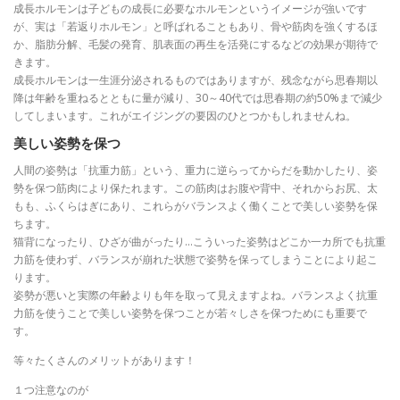
成長ホルモンは子どもの成長に必要なホルモンというイメージが強いです
が、実は「若返りホルモン」と呼ばれることもあり、骨や筋肉を強くするほ
か、脂肪分解、毛髪の発育、肌表面の再生を活発にするなどの効果が期待で
きます。
成長ホルモンは一生涯分泌されるものではありますが、残念ながら思春期以
降は年齢を重ねるとともに量が減り、30～40代では思春期の約50%まで減少
してしまいます。これがエイジングの要因のひとつかもしれませんね。
美しい姿勢を保つ
人間の姿勢は「抗重力筋」という、重力に逆らってからだを動かしたり、姿
勢を保つ筋肉により保たれます。この筋肉はお腹や背中、それからお尻、太
もも、ふくらはぎにあり、これらがバランスよく働くことで美しい姿勢を保
ちます。
猫背になったり、ひざが曲がったり…こういった姿勢はどこか一カ所でも抗重
力筋を使わず、バランスが崩れた状態で姿勢を保ってしまうことにより起こ
ります。
姿勢が悪いと実際の年齢よりも年を取って見えますよね。バランスよく抗重
力筋を使うことで美しい姿勢を保つことが若々しさを保つためにも重要で
す。
等々たくさんのメリットがあります！
１つ注意なのが