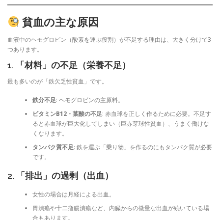
貧血の主な原因
血液中のヘモグロビン（酸素を運ぶ役割）が不足する理由は、大きく分けて3
つあります。
1. 「材料」の不足（栄養不足）
最も多いのが「鉄欠乏性貧血」です。
鉄分不足
: ヘモグロビンの主原料。
ビタミンB12・葉酸の不足
: 赤血球を正しく作るために必要。不足す
ると赤血球が巨大化してしまい（巨赤芽球性貧血）、うまく働けな
くなります。
タンパク質不足
: 鉄を運ぶ「乗り物」を作るのにもタンパク質が必要
です。
2. 「排出」の過剰（出血）
女性の場合は月経による出血。
胃潰瘍や十二指腸潰瘍など、内臓からの微量な出血が続いている場
合もあります。