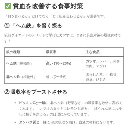
貧血を改善する食事対策
「何を食べるか」だけでなく「どう組み合わせるか」が重要です。
① 「ヘム鉄」を賢く摂る
以前ダイエットのメリットで挙げた
カツオ
は、まさに貧血対策の最強食材で
す！
鉄の種類
吸収率
主な食品
カツオ
、レバー、赤身
ヘム鉄
（動物性）
高い (10〜20%)
の肉、マグロ
ほうれん草、小松菜、
非ヘム鉄
（植物性）
低い (2〜5%)
納豆、ひじき
② 吸収率をブーストさせる
ビタミンCと一緒に
: 非ヘム鉄（野菜など）の吸収率を数倍に高めて
くれます。「カツオのタタキにレモンを絞る」「ほうれん草にお浸
しに柚子を添える」のは理にかなっています。
タンパク質と一緒に
: 鉄の吸収を助け、血液の材料になります。