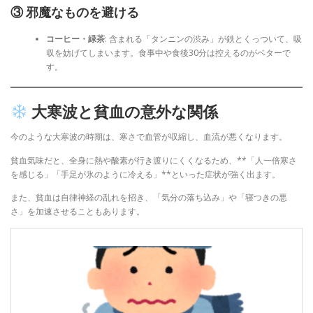
③ 邪魔なものを避ける
コーヒー・緑茶
: 含まれる「タンニンの渋み」が鉄とくっついて、吸
収を妨げてしまいます。食事中や食後30分は控えるのがベターで
す。
大寒波と貧血の意外な関係
今のような大寒波の時期は、寒さで血管が収縮し、血流が悪くなります。
貧血気味だと、全身に熱や酸素が行き渡りにくくなるため、**「人一倍寒さ
を感じる」「手足が氷のように冷える」**といった症状が強く出ます。
また、貧血は自律神経の乱れを招き、「気分の落ち込み」や「寝つきの悪
さ」を加速させることもあります。