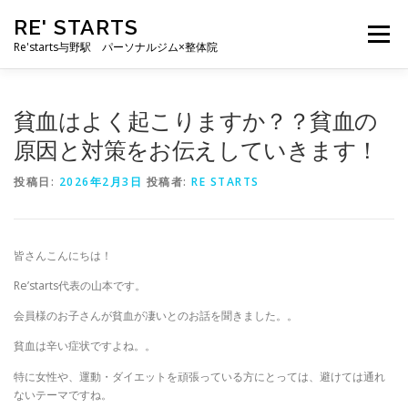
コ
RE' STARTS
ン
メニュー
テ
Re'starts与野駅 パーソナルジム×整体院
ン
ツ
へ
特徴
お客様の声
料金表
スタッフ
実績
貧血はよく起こりますか？？貧血の
ス
キ
原因と対策をお伝えしていきます！
ッ
プ
ブログ
よくあるご質問
お問い合わせ
投稿日:
2026年2月3日
投稿者:
RE STARTS
皆さんこんにちは！
Re’starts代表の山本です。
会員様のお子さんが貧血が凄いとのお話を聞きました。。
貧血は辛い症状ですよね。。
特に女性や、運動・ダイエットを頑張っている方にとっては、避けては通れ
ないテーマですね。