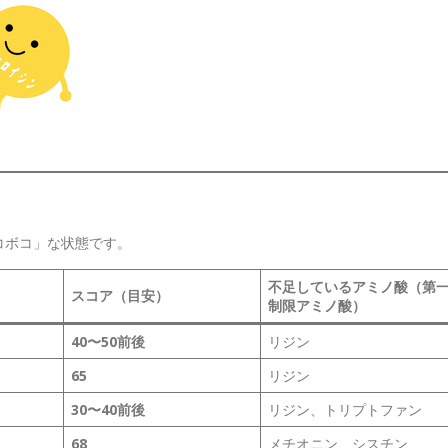
コボコ」な状態です。
不足しているアミノ酸（第
スコア（目安）
制限アミノ酸）
40〜50前後
リジン
65
リジン
30〜40前後
リジン、トリプトファン
68
メチオニン、シスチン