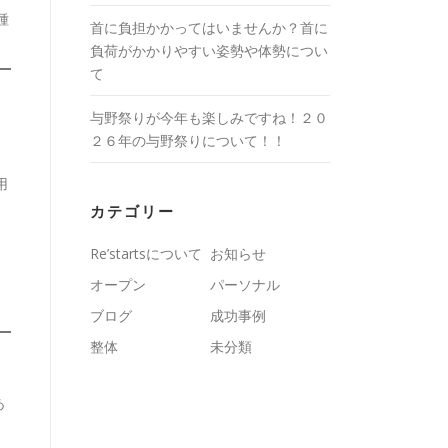
種
首に負担かかってはいませんか？首に
負荷がかかりやすい姿勢や体勢につい
て
与野祭りが今年も楽しみですね！２０
２６年の与野祭りについて！！
用
カテゴリー
Re’startsについて
お知らせ
オープン
パーソナル
ブログ
成功事例
整体
未分類
あ