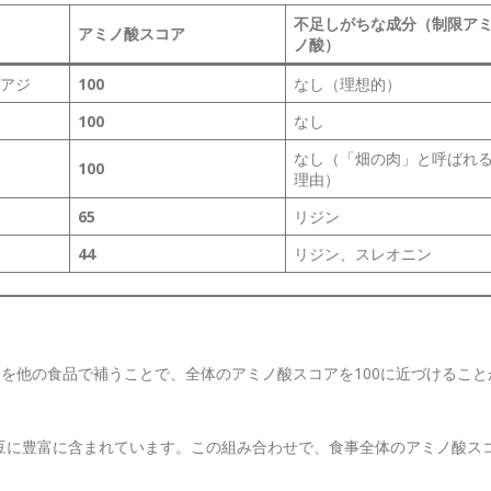
不足しがちな成分（制限ア
アミノ酸スコア
ノ酸）
アジ
100
なし（理想的）
100
なし
なし（「畑の肉」と呼ばれ
100
理由）
65
リジン
44
リジン、スレオニン
」
酸を他の食品で補うことで、全体のアミノ酸スコアを100に近づけること
。
豆に豊富に含まれています。この組み合わせで、食事全体のアミノ酸ス