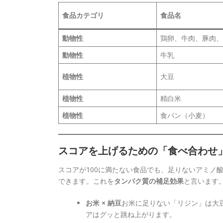
食品カテゴリ
食品名
動物性
鶏卵、牛肉、豚肉、
動物性
牛乳
植物性
大豆
植物性
精白米
植物性
食パン（小麦）
スコアを上げるための「食べ合わせ
スコアが100に満たない食品でも、足りないアミノ
できます。これを
タンパク質の補足効果
と言います
お米 × 納豆
お米に足りない「リジン」は大
アはグッと跳ね上がります。