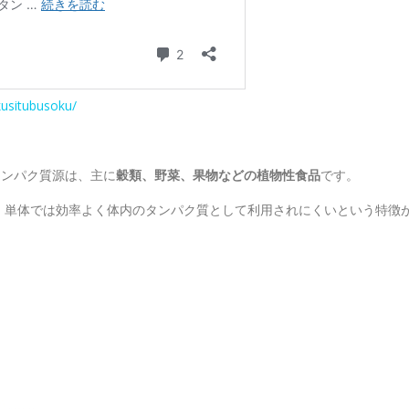
usitubusoku/
タンパク質源は、主に
穀類、野菜、果物などの植物性食品
です。
、単体では効率よく体内のタンパク質として利用されにくいという特徴