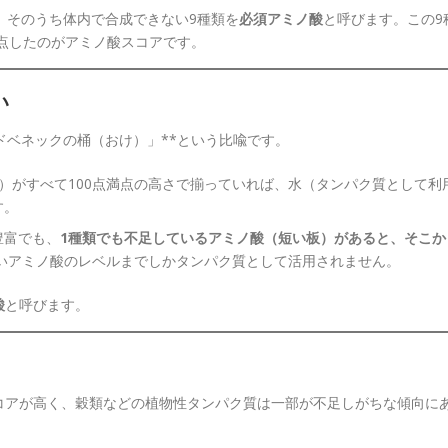
、そのうち体内で合成できない9種類を
必須アミノ酸
と呼びます。この9
採点したのがアミノ酸スコアです。
い
ドベネックの桶（おけ）」**という比喩です。
）がすべて100点満点の高さで揃っていれば、水（タンパク質として利
す。
豊富でも、
1種類でも不足しているアミノ酸（短い板）があると、そこか
いアミノ酸のレベルまでしかタンパク質として活用されません。
酸
と呼びます。
コアが高く、穀類などの植物性タンパク質は一部が不足しがちな傾向に