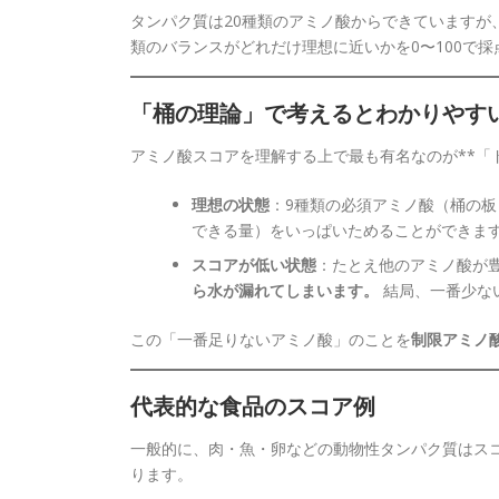
タンパク質は20種類のアミノ酸からできていますが
類のバランスがどれだけ理想に近いかを0〜100で
「桶の理論」で考えるとわかりやす
アミノ酸スコアを理解する上で最も有名なのが**「
理想の状態
：9種類の必須アミノ酸（桶の板
できる量）をいっぱいためることができま
スコアが低い状態
：たとえ他のアミノ酸が
ら水が漏れてしまいます。
結局、一番少な
この「一番足りないアミノ酸」のことを
制限アミノ
代表的な食品のスコア例
一般的に、肉・魚・卵などの動物性タンパク質はス
ります。