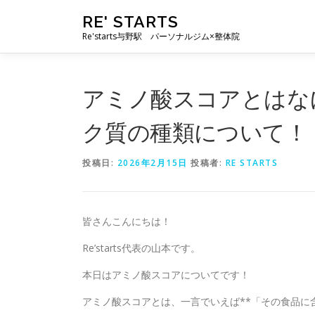
コ
RE' STARTS
ン
Re'starts与野駅 パーソナルジム×整体院
テ
ン
ツ
へ
アミノ酸スコアとはな
ス
キ
ク質の種類について！
ッ
プ
投稿日:
2026年2月15日
投稿者:
RE STARTS
皆さんこんにちは！
Re’starts代表の山本です。
本日はアミノ酸スコアについてです！
アミノ酸スコアとは、一言でいえば**「その食品に