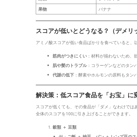
果物
バナナ
スコアが低いとどうなる？（デメリ
アミノ酸スコアが低い食品ばかりを食べていると、
筋肉がつきにくい
：材料が揃わないため、
肌や髪のトラブル
：コラーゲンなどのタン
代謝の低下
：酵素やホルモンの原料もタン
解決策：低スコア食品を「お宝」に
スコアが低くても、その食品が「ダメ」なわけではあ
全体のスコアを100に引き上げることができます。
穀類 ＋ 豆類
例：
ご飯 ＋ 納豆
、
パン ＋ レンズ豆の