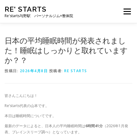
コ
RE' STARTS
ン
メニュー
テ
Re'starts与野駅 パーソナルジム×整体院
ン
ツ
へ
特徴
お客様の声
料金表
スタッフ
実績
日本の平均睡眠時間が発表されまし
ス
キ
た！睡眠はしっかりと取れています
ッ
か？？
プ
ブログ
よくあるご質問
お問い合わせ
投稿日:
2026年4月8日
投稿者:
RE STARTS
皆さんこんにちは！
Re’starts代表の山本です。
本日は睡眠時間についてです。
最新のデータによると、日本人の平均睡眠時間は
6時間41分
（2026年1月発
表、ブレインスリープ調べ）となっています。