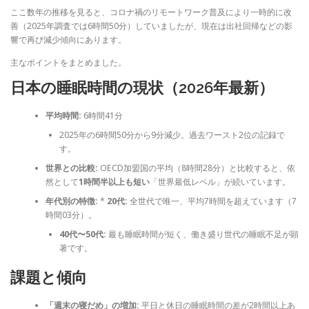
ここ数年の推移を見ると、コロナ禍のリモートワーク普及により一時的に改
善（2025年調査では6時間50分）していましたが、現在は出社回帰などの影
響で再び減少傾向にあります。
主なポイントをまとめました。
日本の睡眠時間の現状（2026年最新）
平均時間:
6時間41分
2025年の6時間50分から9分減少。過去ワースト2位の記録で
す。
世界との比較:
OECD加盟国の平均（8時間28分）と比較すると、依
然として
1時間半以上も短い
「世界最低レベル」が続いています。
年代別の特徴:
*
20代:
全世代で唯一、平均7時間を超えています（7
時間03分）。
40代〜50代:
最も睡眠時間が短く、働き盛り世代の睡眠不足が顕
著です。
課題と傾向
「週末の寝だめ」の増加:
平日と休日の睡眠時間の差が2時間以上あ