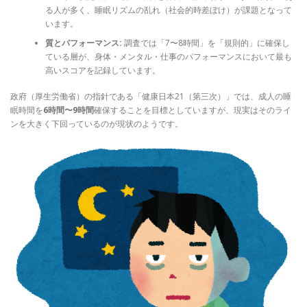
る人が多く、睡眠リズムの乱れ（社会的時差ぼけ）が課題となって
います。
質とパフォーマンス:
調査では「7〜8時間」を「規則的」に確保し
ている層が、身体・メンタル・仕事のパフォーマンスにおいて最も
高いスコアを記録しています。
政府（厚生労働省）の指針である「健康日本21（第三次）」では、成人の睡
眠時間を
6時間〜9時間
確保することを目標としていますが、現実はそのライ
ンを大きく下回っているのが現状のようです。