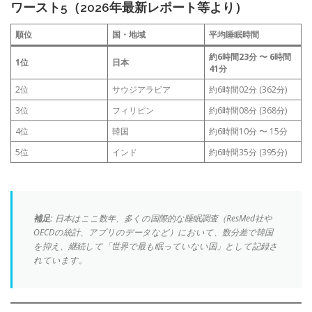
ワースト5（2026年最新レポート等より）
順位
国・地域
平均睡眠時間
約6時間23分 〜 6時間
1位
日本
41分
2位
サウジアラビア
約6時間02分 (362分)
3位
フィリピン
約6時間08分 (368分)
4位
韓国
約6時間10分 〜 15分
5位
インド
約6時間35分 (395分)
補足:
日本はここ数年、多くの国際的な睡眠調査（ResMed社や
OECDの統計、アプリのデータなど）において、数分差で韓国
を抑え、継続して「世界で最も眠っていない国」として記録さ
れています。