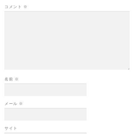
コメント
※
名前
※
メール
※
サイト