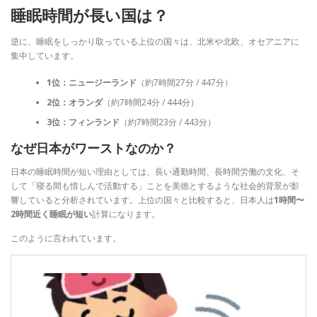
睡眠時間が長い国は？
逆に、睡眠をしっかり取っている上位の国々は、北米や北欧、オセアニアに
集中しています。
1位：ニュージーランド
（約7時間27分 / 447分）
2位：オランダ
（約7時間24分 / 444分）
3位：フィンランド
（約7時間23分 / 443分）
なぜ日本がワーストなのか？
日本の睡眠時間が短い理由としては、長い通勤時間、長時間労働の文化、そ
して「寝る間も惜しんで活動する」ことを美徳とするような社会的背景が影
響していると分析されています。上位の国々と比較すると、日本人は
1時間〜
2時間近く睡眠が短い
計算になります。
このように言われています。