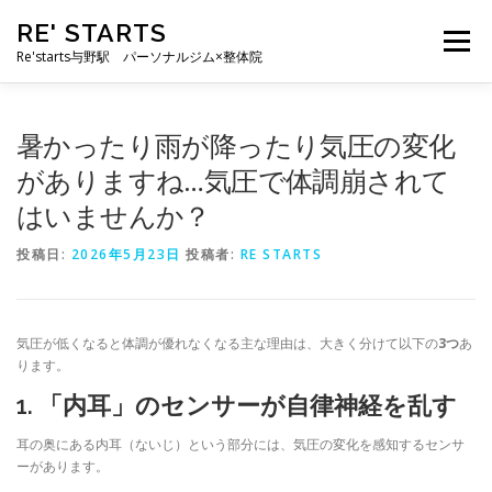
コ
RE' STARTS
ン
メニュー
テ
Re'starts与野駅 パーソナルジム×整体院
ン
ツ
へ
特徴
お客様の声
料金表
スタッフ
実績
暑かったり雨が降ったり気圧の変化
ス
キ
がありますね…気圧で体調崩されて
ッ
はいませんか？
プ
ブログ
よくあるご質問
お問い合わせ
投稿日:
2026年5月23日
投稿者:
RE STARTS
気圧が低くなると体調が優れなくなる主な理由は、大きく分けて以下の
3つ
あ
ります。
1. 「内耳」のセンサーが自律神経を乱す
耳の奥にある内耳（ないじ）という部分には、気圧の変化を感知するセンサ
ーがあります。