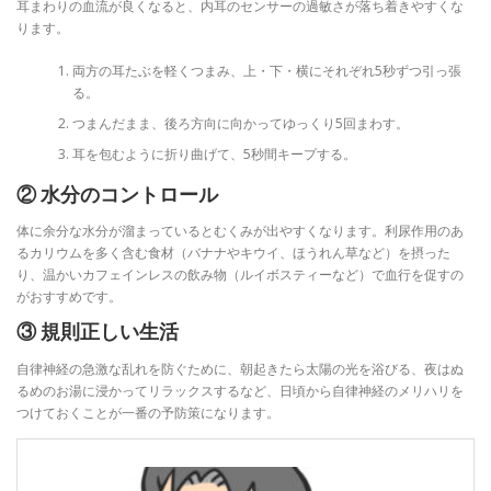
耳まわりの血流が良くなると、内耳のセンサーの過敏さが落ち着きやすくな
ります。
両方の耳たぶを軽くつまみ、上・下・横にそれぞれ5秒ずつ引っ張
る。
つまんだまま、後ろ方向に向かってゆっくり5回まわす。
耳を包むように折り曲げて、5秒間キープする。
② 水分のコントロール
体に余分な水分が溜まっているとむくみが出やすくなります。利尿作用のあ
るカリウムを多く含む食材（バナナやキウイ、ほうれん草など）を摂った
り、温かいカフェインレスの飲み物（ルイボスティーなど）で血行を促すの
がおすすめです。
③ 規則正しい生活
自律神経の急激な乱れを防ぐために、朝起きたら太陽の光を浴びる、夜はぬ
るめのお湯に浸かってリラックスするなど、日頃から自律神経のメリハリを
つけておくことが一番の予防策になります。