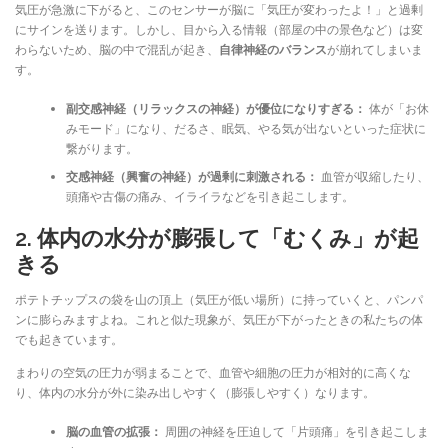
気圧が急激に下がると、このセンサーが脳に「気圧が変わったよ！」と過剰
にサインを送ります。しかし、目から入る情報（部屋の中の景色など）は変
わらないため、脳の中で混乱が起き、
自律神経のバランス
が崩れてしまいま
す。
副交感神経（リラックスの神経）が優位になりすぎる：
体が「お休
みモード」になり、だるさ、眠気、やる気が出ないといった症状に
繋がります。
交感神経（興奮の神経）が過剰に刺激される：
血管が収縮したり、
頭痛や古傷の痛み、イライラなどを引き起こします。
2. 体内の水分が膨張して「むくみ」が起
きる
ポテトチップスの袋を山の頂上（気圧が低い場所）に持っていくと、パンパ
ンに膨らみますよね。これと似た現象が、気圧が下がったときの私たちの体
でも起きています。
まわりの空気の圧力が弱まることで、血管や細胞の圧力が相対的に高くな
り、体内の水分が外に染み出しやすく（膨張しやすく）なります。
脳の血管の拡張：
周囲の神経を圧迫して「片頭痛」を引き起こしま