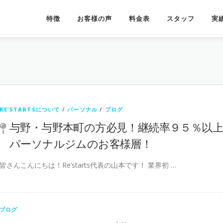
特徴
お客様の声
料金表
スタッフ
実
RE’STARTSについて
/
パーソナル
/
ブログ
与野・与野本町の方必見！継続率９５％以上
パーソナルジムのお客様層！
皆さんこんにちは！Re’starts代表の山本です！ 業界初 …
ブログ