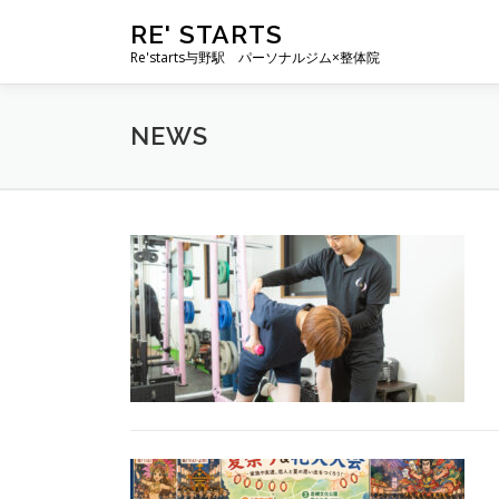
コ
RE' STARTS
ン
Re'starts与野駅 パーソナルジム×整体院
テ
ン
ツ
NEWS
へ
ス
キ
ッ
プ
N
e
w
s