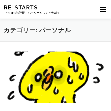
コ
RE' STARTS
ン
メニュー
テ
Re'starts与野駅 パーソナルジム×整体院
ン
ツ
へ
特徴
お客様の声
料金表
スタッフ
実績
カテゴリー:
パーソナル
ス
キ
ッ
プ
ブログ
よくあるご質問
お問い合わせ