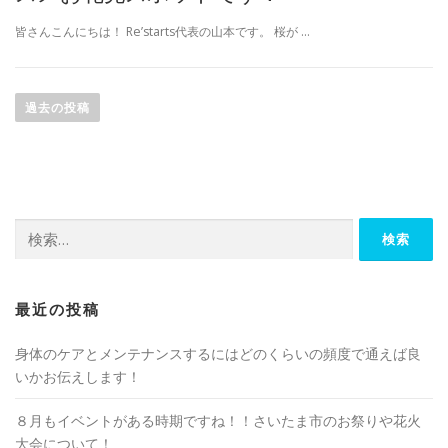
皆さんこんにちは！ Re’starts代表の山本です。 桜が …
投
稿
過去の投稿
ナ
ビ
ゲ
ー
検
シ
索:
ョ
ン
最近の投稿
身体のケアとメンテナンスするにはどのくらいの頻度で通えば良
いかお伝えします！
８月もイベントがある時期ですね！！さいたま市のお祭りや花火
大会について！