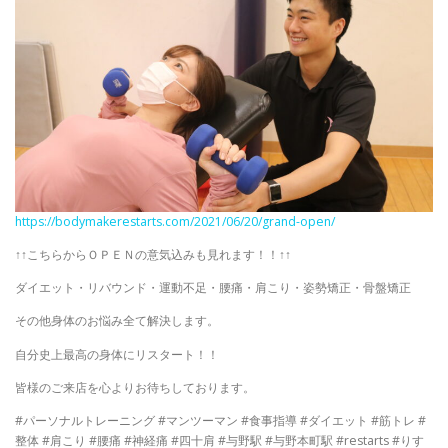
https://bodymakerestarts.com/2021/06/20/grand-open/
↑↑こちらからＯＰＥＮの意気込みも見れます！！↑↑
ダイエット・リバウンド・運動不足・腰痛・肩こり・姿勢矯正・骨盤矯正
その他身体のお悩み全て解決します。
自分史上最高の身体にリスタート！！
皆様のご来店を心よりお待ちしております。
#パーソナルトレーニング #マンツーマン #食事指導 #ダイエット #筋トレ #
整体 #肩こり #腰痛 #神経痛 #四十肩 #与野駅 #与野本町駅 #restarts #りす