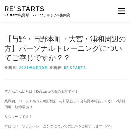
コ
RE' STARTS
ン
メニュー
テ
Re'starts与野駅 パーソナルジム×整体院
ン
ツ
へ
特徴
お客様の声
料金表
スタッフ
実績
【与野・与野本町・大宮・浦和周辺の
ス
キ
方】パーソナルトレーニングについ
ッ
てご存じですか？？
プ
ブログ
よくあるご質問
お問い合わせ
投稿日:
2021年6月30日
投稿者:
RE STARTS
皆さんこんにちは！Re’starts代表の山本です！
業界初、パーソナルジム×整体院 与野駅徒歩７分与野本町徒歩10分 2駅利
用可 駐輪場あり
リスターツです！
本日はパーソナルトレーニングについての記事をご紹介します（^^）