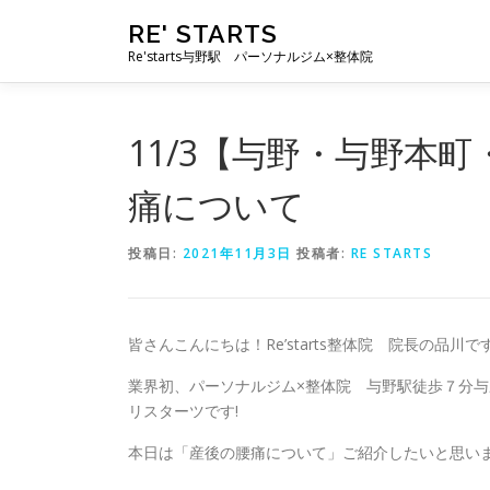
コ
RE' STARTS
ン
Re'starts与野駅 パーソナルジム×整体院
テ
ン
ツ
へ
11/3【与野・与野本
ス
キ
痛について
ッ
プ
投稿日:
2021年11月3日
投稿者:
RE STARTS
皆さんこんにちは！Re’starts整体院 院長の品川です(
業界初、パーソナルジム×整体院 与野駅徒歩７分与
リスターツです!
本日は「産後の腰痛について」ご紹介したいと思い