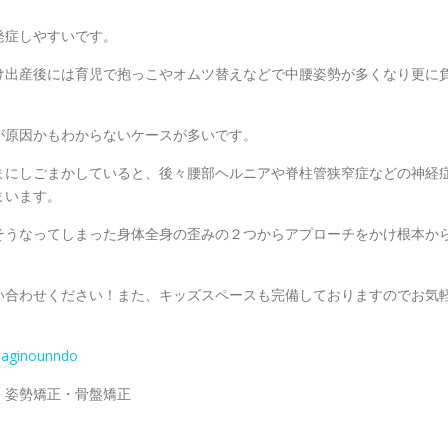
発症しやすいです。
け出産後には育児で抱っこやオムツ替えなどで中腰姿勢が多くなり更に
が原因かもわからないケースが多いです。
まにしごまかしていると、後々腰部ヘルニアや脊柱管狭窄症などの神経
まいます。
さと、そうなってしまった身体全身の歪みの２つからアプローチをかけ根本か
い合わせください！また、キッズスペースも完備しておりますのでお気
haginounndo
・姿勢矯正・骨盤矯正