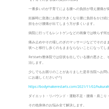
一番多いのが子育てによる腰への負担が増え腰痛が
妊娠時に急激にお腹が大きくなり腰に負担をかけ続
担をかけ腰痛が出てしまう方が多くいます。
病院に行ってもレントゲンなどの画像では映らず何
痛み止めやその場しのぎのマッサージなどでそのま
状へと移行し歩くのもままならないことになってし
Re’starts整体院では症状を出している腰の悪
治します。
少しでもお困りのことがありました是非当院へお問
にお越しください(^^)
https://bodymakerestarts.com/2021/11/02/hukura
ダイエット・リバウンド・運動不足・腰痛・肩こり
その他身体のお悩み全て解決します。