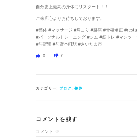
自分史上最高の身体にリスタート！！
ご来店心よりお待ちしております。
#整体 #マッサージ #肩こり #腰痛 #骨盤矯正 #resta
#パーソナルトレーニング #ジム #筋トレ #マンツー
#与野駅 #与野本町駅 #さいたま市
0
0
カテゴリー:
ブログ
,
整体
コメントを残す
コメント
※