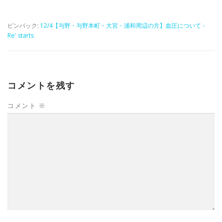
ピンバック:
12/4【与野・与野本町・大宮・浦和周辺の方】血圧について -
Re' starts
コメントを残す
コメント
※