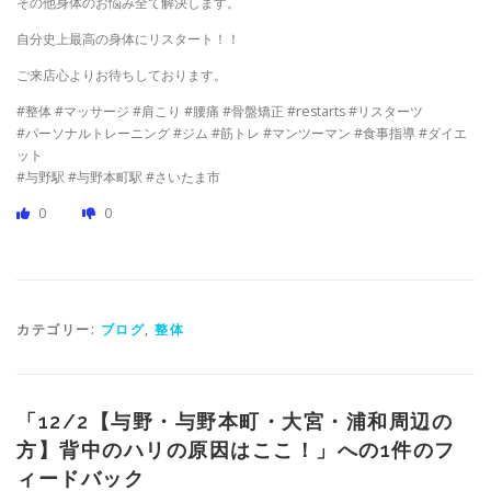
その他身体のお悩み全て解決します。
自分史上最高の身体にリスタート！！
ご来店心よりお待ちしております。
#整体 #マッサージ #肩こり #腰痛 #骨盤矯正 #restarts #リスターツ
#パーソナルトレーニング #ジム #筋トレ #マンツーマン #食事指導 #ダイエ
ット
#与野駅 #与野本町駅 #さいたま市
0
0
カテゴリー:
ブログ
,
整体
「
12/2【与野・与野本町・大宮・浦和周辺の
方】背中のハリの原因はここ！
」への1件のフ
ィードバック