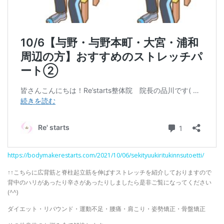
https://bodymakerestarts.com/2021/10/06/sekityuukiritukinnsutoetti/
↑↑こちらに広背筋と脊柱起立筋を伸ばすストレッチを紹介しておりますので
背中のハリがあったり辛さがあったりしましたら是非ご覧になってください
(^^)
ダイエット・リバウンド・運動不足・腰痛・肩こり・姿勢矯正・骨盤矯正