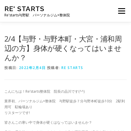
コ
RE' STARTS
ン
メニュー
テ
Re'starts与野駅 パーソナルジム×整体院
ン
ツ
へ
特徴
お客様の声
料金表
スタッフ
実績
2/4【与野・与野本町・大宮・浦和周
ス
キ
辺の方】身体が硬くなってはいませ
ッ
んか？
プ
ブログ
よくあるご質問
お問い合わせ
投稿日:
2022年2月4日
投稿者:
RE STARTS
こんにちは！Re’starts整体院 院長の品川です(^^)
業界初、パーソナルジム×整体院 与野駅徒歩７分与野本町徒歩10分 2駅利
用可 駐輪場あり
リスターツです!
皆さんこの寒い中で身体が硬くはなってはいませんか？