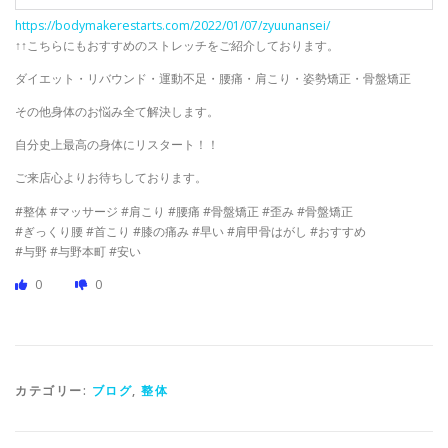
https://bodymakerestarts.com/2022/01/07/zyuunansei/
↑↑こちらにもおすすめのストレッチをご紹介しております。
ダイエット・リバウンド・運動不足・腰痛・肩こり・姿勢矯正・骨盤矯正
その他身体のお悩み全て解決します。
自分史上最高の身体にリスタート！！
ご来店心よりお待ちしております。
#整体 #マッサージ #肩こり #腰痛 #骨盤矯正 #歪み #骨盤矯正
#ぎっくり腰 #首こり #膝の痛み #早い #肩甲骨はがし #おすすめ
#与野 #与野本町 #安い
0
0
カテゴリー:
ブログ
,
整体