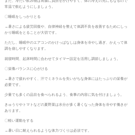
また、冷たい飲み物は胃腸に負担をかけやすく、体の冷えの元にもなるので
常温で飲むようにしましょう。
〇睡眠をしっかりとる
→暑さによる疲労回復や、自律神経を整えて体調不良を改善するためにしっ
かり睡眠をとることが大切です。
ただし、睡眠中のエアコンのかけっぱなしは身体を冷やし過ぎ、かえって体
調を崩しやすくなります。
就寝時間、起床時間に合わせてタイマー設定を活用し調節しましょう。
〇栄養バランスに心がける
→暑さで疲れやすく、汗でミネラルを失いがちな身体にはたっぷりの栄養が
必要です。
少量でも多くの品目を食べられるよう、食事の内容に気を付けましょう。
きゅうりやトマトなどの夏野菜は水分が多く暑くなった身体を冷やす働きが
あります。
〇軽い運動をする
→暑い日に耐えられるような体力づくりは必須です。