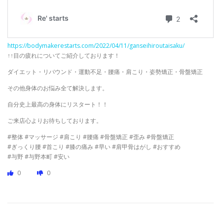
https://bodymakerestarts.com/2022/04/11/ganseihiroutaisaku/
↑↑目の疲れについてご紹介しております！
ダイエット・リバウンド・運動不足・腰痛・肩こり・姿勢矯正・骨盤矯正
その他身体のお悩み全て解決します。
自分史上最高の身体にリスタート！！
ご来店心よりお待ちしております。
#整体 #マッサージ #肩こり #腰痛 #骨盤矯正 #歪み #骨盤矯正
#ぎっくり腰 #首こり #膝の痛み #早い #肩甲骨はがし #おすすめ
#与野 #与野本町 #安い
0
0