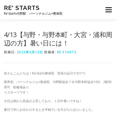
コ
RE' STARTS
ン
メニュー
テ
Re'starts与野駅 パーソナルジム×整体院
ン
ツ
へ
特徴
お客様の声
料金表
スタッフ
実績
4/13【与野・与野本町・大宮・浦和周
ス
キ
辺の方】暑い日には！
ッ
プ
ブログ
よくあるご質問
お問い合わせ
投稿日:
2022年4月13日
投稿者:
RE STARTS
皆さんこんにちは！Re’starts整体院 院長の品川です(^^)
業界初、パーソナルジム×整体院 与野駅徒歩７分与野本町徒歩10分 2駅利
用可 駐輪場あり
リスターツです！
今日は朝から気温が上昇しており、１日中暑いですね！
夏日で外にお出かけするとき半袖でいる方がちらほらいました。