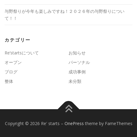
与野祭りが今年も楽しみですね！２０２６年の与野祭りについ
て！！
カテゴリー
Re’startsについて
お知らせ
オープン
パーソナル
ブログ
成功事例
整体
未分類
Copyright © 2026 Re' starts
–
OnePress
theme by FameThemes