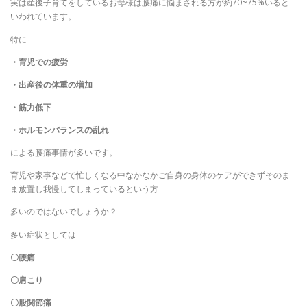
実は産後子育てをしているお母様は腰痛に悩まされる方が約70~75%いると
いわれています。
特に
・育児での疲労
・出産後の体重の増加
・筋力低下
・ホルモンバランスの乱れ
による腰痛事情が多いです。
育児や家事などで忙しくなる中なかなかご自身の身体のケアができずそのま
ま放置し我慢してしまっているという方
多いのではないでしょうか？
多い症状としては
〇腰痛
〇肩こり
〇股関節痛