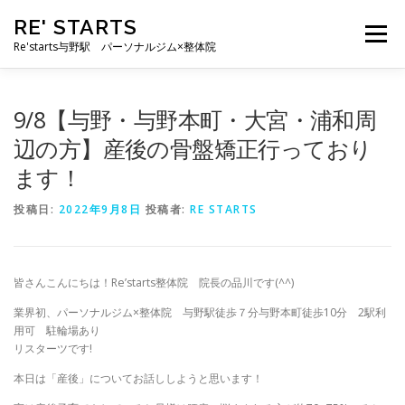
コ
RE' STARTS
ン
メニュー
テ
Re'starts与野駅 パーソナルジム×整体院
ン
ツ
へ
特徴
お客様の声
料金表
スタッフ
実績
9/8【与野・与野本町・大宮・浦和周
ス
キ
辺の方】産後の骨盤矯正行っており
ッ
ます！
プ
ブログ
よくあるご質問
お問い合わせ
投稿日:
2022年9月8日
投稿者:
RE STARTS
皆さんこんにちは！Re’starts整体院 院長の品川です(^^)
業界初、パーソナルジム×整体院 与野駅徒歩７分与野本町徒歩10分 2駅利
用可 駐輪場あり
リスターツです!
本日は「産後」についてお話ししようと思います！