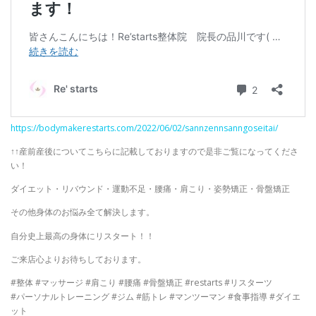
https://bodymakerestarts.com/2022/06/02/sannzennsanngoseitai/
↑↑産前産後についてこちらに記載しておりますので是非ご覧になってくださ
い！
ダイエット・リバウンド・運動不足・腰痛・肩こり・姿勢矯正・骨盤矯正
その他身体のお悩み全て解決します。
自分史上最高の身体にリスタート！！
ご来店心よりお待ちしております。
#整体 #マッサージ #肩こり #腰痛 #骨盤矯正 #restarts #リスターツ
#パーソナルトレーニング #ジム #筋トレ #マンツーマン #食事指導 #ダイエ
ット