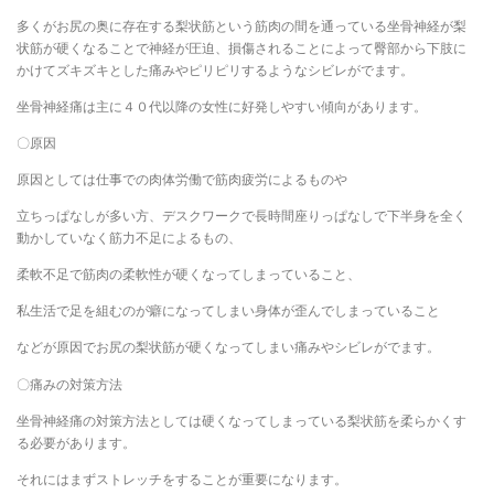
多くがお尻の奥に存在する梨状筋という筋肉の間を通っている坐骨神経が梨
状筋が硬くなることで神経が圧迫、損傷されることによって臀部から下肢に
かけてズキズキとした痛みやピリピリするようなシビレがでます。
坐骨神経痛は主に４０代以降の女性に好発しやすい傾向があります。
〇原因
原因としては仕事での肉体労働で筋肉疲労によるものや
立ちっぱなしが多い方、デスクワークで長時間座りっぱなしで下半身を全く
動かしていなく筋力不足によるもの、
柔軟不足で筋肉の柔軟性が硬くなってしまっていること、
私生活で足を組むのが癖になってしまい身体が歪んでしまっていること
などが原因でお尻の梨状筋が硬くなってしまい痛みやシビレがでます。
〇痛みの対策方法
坐骨神経痛の対策方法としては硬くなってしまっている梨状筋を柔らかくす
る必要があります。
それにはまずストレッチをすることが重要になります。