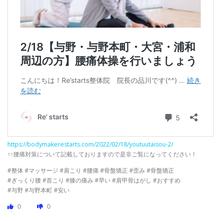
https://bodymakerestarts.com/2022/02/18/youtuutaisou-2/
↑↑腰痛対策について記載しておりますので是非ご覧になってください！
#整体 #マッサージ #肩こり #腰痛 #骨盤矯正 #歪み #骨盤矯正
#ぎっくり腰 #首こり #膝の痛み #早い #肩甲骨はがし #おすすめ
#与野 #与野本町 #安い
0
0