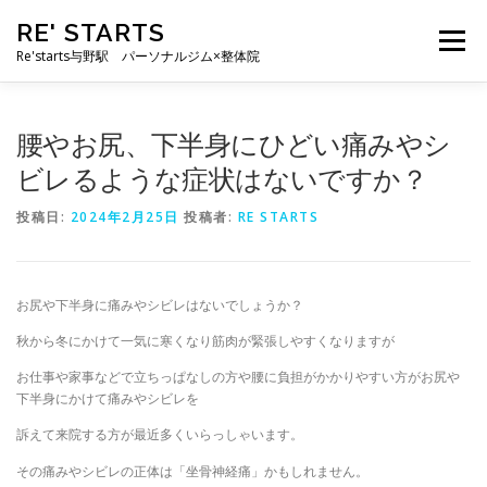
コ
RE' STARTS
ン
メニュー
テ
Re'starts与野駅 パーソナルジム×整体院
ン
ツ
へ
特徴
お客様の声
料金表
スタッフ
実績
腰やお尻、下半身にひどい痛みやシ
ス
キ
ビレるような症状はないですか？
ッ
プ
ブログ
よくあるご質問
お問い合わせ
投稿日:
2024年2月25日
投稿者:
RE STARTS
お尻や下半身に痛みやシビレはないでしょうか？
秋から冬にかけて一気に寒くなり筋肉が緊張しやすくなりますが
お仕事や家事などで立ちっぱなしの方や腰に負担がかかりやすい方がお尻や
下半身にかけて痛みやシビレを
訴えて来院する方が最近多くいらっしゃいます。
その痛みやシビレの正体は「坐骨神経痛」かもしれません。