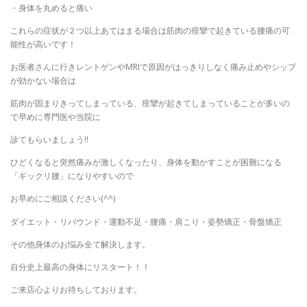
・身体を丸めると痛い
これらの症状が２つ以上あてはまる場合は筋肉の痙攣で起きている腰痛の可
能性が高いです！
お医者さんに行きレントゲンやMRIで原因がはっきりしなく痛み止めやシップ
が効かない場合は
筋肉が固まりきってしまっている、痙攣が起きてしまっていることが多いの
で早めに専門医や当院に
診てもらいましょう!!
ひどくなると突然痛みが激しくなったり、身体を動かすことが困難になる
「ギックリ腰」になりやすいので
お早めにご相談ください(^^)
ダイエット・リバウンド・運動不足・腰痛・肩こり・姿勢矯正・骨盤矯正
その他身体のお悩み全て解決します。
自分史上最高の身体にリスタート！！
ご来店心よりお待ちしております。