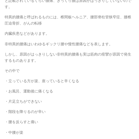
と記載されているくらい腰痛、ぎっくり腰は原因がはっきりしていないので
す。
特異的腰痛と呼ばれるものには、椎間板ヘルニア、腰部脊柱管狭窄症、腰椎
圧迫骨折、がんの転移
内臓疾患などがあります。
非特異的腰痛はいわゆるギックリ腰や慢性腰痛などを表します。
しかし、原因がはっきりしない非特異的腰痛も実は筋肉の痙攣が原因で発生
するものあります。
その中で
・立っている方が楽、座っていると辛くなる
・お風呂、運動後に痛くなる
・片足立ちができない
・階段を降りるのが辛い
・腰を反らすと痛い
・中腰が楽