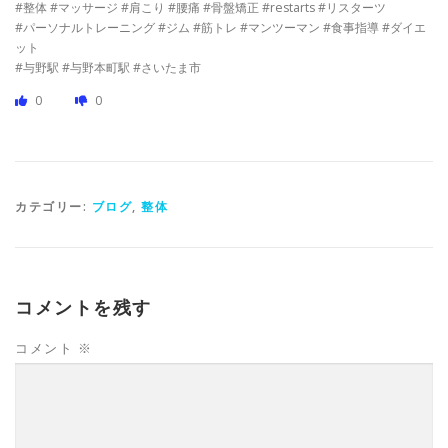
#整体 #マッサージ #肩こり #腰痛 #骨盤矯正 #restarts #リスターツ
#パーソナルトレーニング #ジム #筋トレ #マンツーマン #食事指導 #ダイエ
ット
#与野駅 #与野本町駅 #さいたま市
0
0
カテゴリー:
ブログ
,
整体
コメントを残す
コメント
※