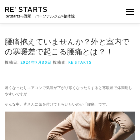
コ
RE' STARTS
ン
メニュー
テ
Re'starts与野駅 パーソナルジム×整体院
ン
ツ
へ
特徴
お客様の声
料金表
スタッフ
実績
腰痛抱えていませんか？外と室内で
ス
キ
の寒暖差で起こる腰痛とは？！
ッ
プ
ブログ
よくあるご質問
お問い合わせ
投稿日:
2024年7月30日
投稿者:
RE STARTS
暑くなったりエアコンで気温が下がり寒くなったりすると寒暖差で体調崩し
やすいですが
そんな中、皆さんに気を付けてもらいたいのが「腰痛」です。