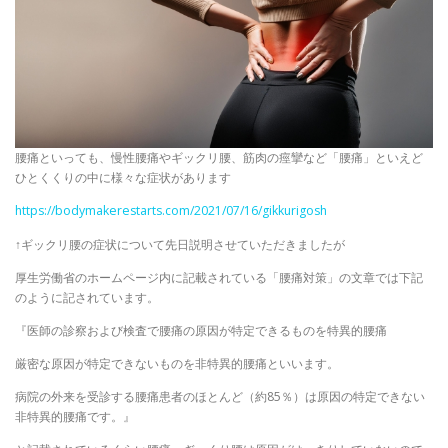
腰痛といっても、慢性腰痛やギックリ腰、筋肉の痙攣など「腰痛」といえど
ひとくくりの中に様々な症状があります
https://bodymakerestarts.com/2021/07/16/gikkurigosh
↑ギックリ腰の症状について先日説明させていただきましたが
厚生労働省のホームページ内に記載されている「腰痛対策」の文章では下記
のように記されています。
『医師の診察および検査で腰痛の原因が特定できるものを特異的腰痛
厳密な原因が特定できないものを非特異的腰痛といいます。
病院の外来を受診する腰痛患者のほとんど（約85％）は原因の特定できない
非特異的腰痛です。』