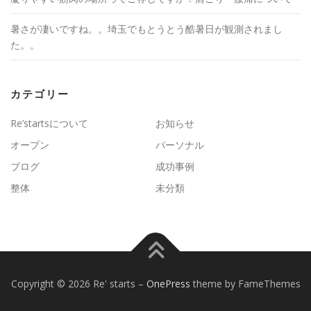
暑さが凄いですね。。埼玉でもとうとう酷暑日が観測されまし
た。。
カテゴリー
Re’startsについて
お知らせ
オープン
パーソナル
ブログ
成功事例
整体
未分類
Copyright © 2026 Re' starts
–
OnePress
theme by FameThemes