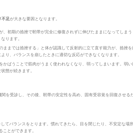
リ不足
が大きな要因となります。
すが、初期の捻挫で靭帯が完全に修復されずに伸びたままになってしまう
くなります。
このままでは捻挫する」と体が認識して反射的に立て直す能力が、捻挫を
により、バランスを崩したときに適切な反応ができなくなります。
位をかばうことで筋肉がうまく使われなくなり、弱ってしまいます。弱い
な状態が続きます。
機関を受診し、その後、靭帯の安定性を高め、固有受容覚を回復させる
ちをしてバランスをとります。慣れてきたら、目を閉じたり、不安定な場
ることができます。