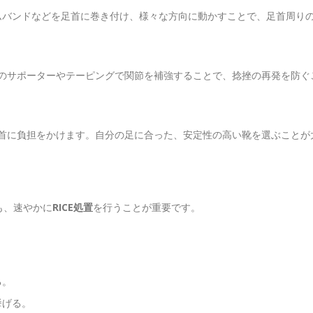
ゴムバンドなどを足首に巻き付け、様々な方向に動かすことで、足首周り
のサポーターやテーピングで関節を補強することで、捻挫の再発を防ぐ
首に負担をかけます。自分の足に合った、安定性の高い靴を選ぶことが
も、速やかに
RICE処置
を行うことが重要です。
る。
挙げる。