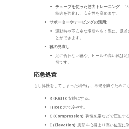
チューブを使った筋力トレーニング
: 
筋肉を強化し、安定性を高めます。
サポーターやテーピングの活用
:
運動時や不安定な場所を歩く際に、足首
とができます。
靴の見直し
:
足に合わない靴や、ヒールの高い靴は足
切です。
応急処置
もし捻挫をしてしまった場合は、再発を防ぐために
R (Rest)
: 安静にする。
I (Ice)
: 氷で冷やす。
C (Compression)
: 弾性包帯などで圧迫す
E (Elevation)
: 患部を心臓より高い位置に