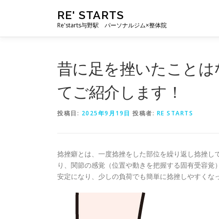
コ
RE' STARTS
ン
Re'starts与野駅 パーソナルジム×整体院
テ
ン
ツ
へ
昔に足を挫いたことは
ス
キ
てご紹介します！
ッ
プ
投稿日:
2025年9月19日
投稿者:
RE STARTS
捻挫癖とは、一度捻挫をした部位を繰り返し捻挫し
り、関節の感覚（位置や動きを把握する固有受容覚
安定になり、少しの負荷でも簡単に捻挫しやすくな