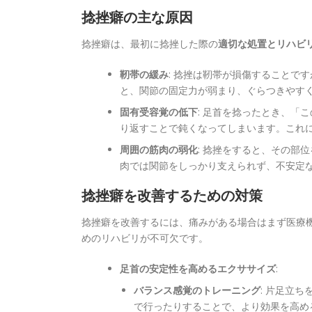
捻挫癖の主な原因
捻挫癖は、最初に捻挫した際の
適切な処置とリハビ
靭帯の緩み
: 捻挫は靭帯が損傷することで
と、関節の固定力が弱まり、ぐらつきやす
固有受容覚の低下
: 足首を捻ったとき、「
り返すことで鈍くなってしまいます。これ
周囲の筋肉の弱化
: 捻挫をすると、その部
肉では関節をしっかり支えられず、不安定
捻挫癖を改善するための対策
捻挫癖を改善するには、痛みがある場合はまず医療
めのリハビリが不可欠です。
足首の安定性を高めるエクササイズ
:
バランス感覚のトレーニング
: 片足立
で行ったりすることで、より効果を高め