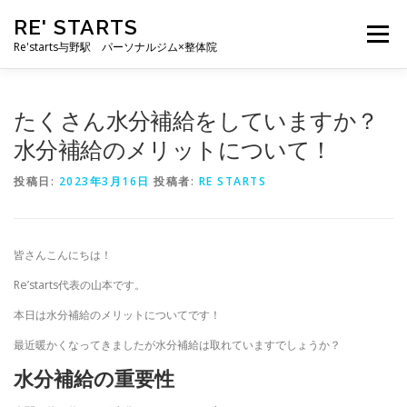
コ
RE' STARTS
ン
メニュー
テ
Re'starts与野駅 パーソナルジム×整体院
ン
ツ
へ
特徴
お客様の声
料金表
スタッフ
実績
たくさん水分補給をしていますか？
ス
キ
水分補給のメリットについて！
ッ
プ
ブログ
よくあるご質問
お問い合わせ
投稿日:
2023年3月16日
投稿者:
RE STARTS
皆さんこんにちは！
Re’starts代表の山本です。
本日は水分補給のメリットについてです！
最近暖かくなってきましたが水分補給は取れていますでしょうか？
水分補給の重要性