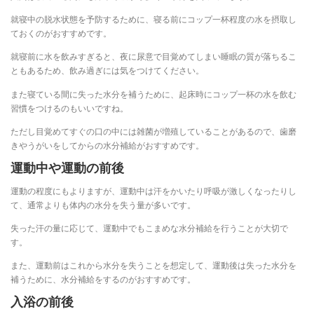
就寝中の脱水状態を予防するために、寝る前にコップ一杯程度の水を摂取し
ておくのがおすすめです。
就寝前に水を飲みすぎると、夜に尿意で目覚めてしまい睡眠の質が落ちるこ
ともあるため、飲み過ぎには気をつけてください。
また寝ている間に失った水分を補うために、起床時にコップ一杯の水を飲む
習慣をつけるのもいいですね。
ただし目覚めてすぐの口の中には雑菌が増殖していることがあるので、歯磨
きやうがいをしてからの水分補給がおすすめです。
運動中や運動の前後
運動の程度にもよりますが、運動中は汗をかいたり呼吸が激しくなったりし
て、通常よりも体内の水分を失う量が多いです。
失った汗の量に応じて、運動中でもこまめな水分補給を行うことが大切で
す。
また、運動前はこれから水分を失うことを想定して、運動後は失った水分を
補うために、水分補給をするのがおすすめです。
入浴の前後