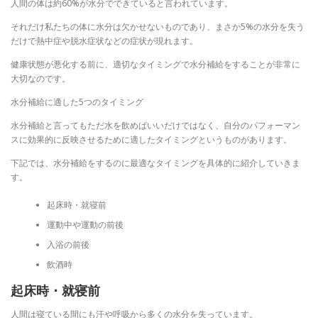
人間の体は約60%が水分でできていると言われています。
それだけ私たちの体に水分は欠かせないものであり、まさか5%の水分を失う
だけで熱中症や脱水症状などの症状が現れます。
健康状態が悪化する前に、適切なタイミングで水分補給をすることが非常に
大切なのです。
水分補給に適した5つのタイミング
水分補給と言ってもただ水を飲めばいいだけではなく、自分のパフォーマン
スに効果的に反映させるために適したタイミングというものがあります。
下記では、水分補給をするのに最適なタイミングを具体的に紹介していきま
す。
起床時・就寝前
運動中や運動の前後
入浴の前後
飲酒時
起床時・就寝前
人間は寝ている間にも汗や呼吸から多くの水分を失っています。