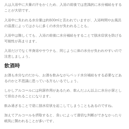
人は入浴中に大量の汗をかくため、入浴の前後では意識的に水分補給をする
ことが大切です。
入浴中に失われる水分量は約800mlと言われていますが、入浴時間やお風呂
の温度によってはさらに多くの水分が失われることも。
入浴中は難しくても、入浴の前後に水分補給をすることで脱水症状を防げる
可能性が高まります。
入浴だけでなく半身浴やサウナも、同じように体の水分が失われやすいので
注意しましょう。
飲酒時
お酒も水分なのだから、お酒を飲みながらベッド水分補給をする必要などあ
るのかと不思議に思っている方もいるでしょう。
しかしアルコールには利尿作用があるため、飲んだぶん以上に水分が尿とし
て排出されることになります。
飲み過ぎることで逆に脱水症状を起こしてしまうこともあるのですね。
加えてアルコールを摂取すると、良いによって適切な判断ができなかったり
眠気に襲われることが多いです。