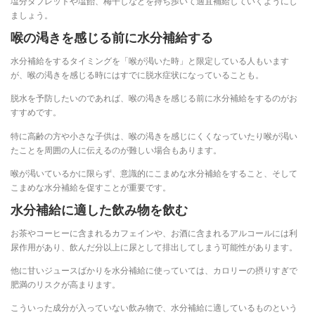
塩分タブレットや塩飴、梅干しなどを持ち歩いて適宜補給していくようにし
ましょう。
喉の渇きを感じる前に水分補給する
水分補給をするタイミングを「喉が渇いた時」と限定している人もいます
が、喉の渇きを感じる時にはすでに脱水症状になっていることも。
脱水を予防したいのであれば、喉の渇きを感じる前に水分補給をするのがお
すすめです。
特に高齢の方や小さな子供は、喉の渇きを感じにくくなっていたり喉が渇い
たことを周囲の人に伝えるのが難しい場合もあります。
喉が渇いているかに限らず、意識的にこまめな水分補給をすること、そして
こまめな水分補給を促すことが重要です。
水分補給に適した飲み物を飲む
お茶やコーヒーに含まれるカフェインや、お酒に含まれるアルコールには利
尿作用があり、飲んだ分以上に尿として排出してしまう可能性があります。
他に甘いジュースばかりを水分補給に使っていては、カロリーの摂りすぎで
肥満のリスクが高まります。
こういった成分が入っていない飲み物で、水分補給に適しているものという