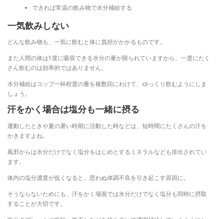
できれば常温の飲み物で水分補給する
一気飲みしない
どんな飲み物も、一気に飲むと体に負担がかかるものです。
また人間の体は1度に吸収できる水分の量が限られていますから、一度にたく
さん飲むのは効率的ではありません。
水分補給はコップ一杯程度の量を複数回にわけて、ゆっくり飲むようにしま
しょう。
汗をかく場合は塩分も一緒に摂る
運動したときや夏の暑い時期に活動した時などは、短時間にたくさんの汗を
かきますよね。
風邪からは水分だけでなく塩分をはじめとするミネラルなども排出されてい
ます。
体内の塩分濃度が低くなると。思わぬ体調不良を引き起こす原因に。
そうならないためにも、汗をかく場面では水分だけでなく塩分も同時に摂取
することが大切です。